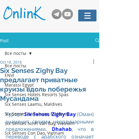
Post
Все посты
Oct 18, 2018
Все посты
Six Senses Zighy Bay
ENVI
предлагает приватные
Marassi Egypt
круизы вдоль побережья
Six Senses Hotels Resorts Spas
Мусандама
Six Senses Laamu, Maldives
Six Senses Kanuhura, Maldives
Курорт 
Six Senses Zighy Bay
 (Оман) 
знаменит своими неординарными 
Six Senses Ninh Van Bay, Vietnam
предложениями. 
Dhahab
, что в 
Six Senses Con Dao, Vietnam
переводе с арабского означает 