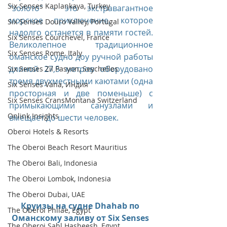
Six Senses Kaplankaya, Turkey
"золото" - это экстравагантное 
морское приключение, которое 
Six Senses Douro Valley, Portugal
надолго останется в памяти гостей. 
Six Senses Courchevel, France
Великолепное традиционное 
Six Senses Rome, Italy
оманское судно доу ручной работы 
длиной 27,5 метров оборудовано 
Six Senses Zil Pasyon, Seychelles
тремя двухместными каютами (одна 
Six Senses Vana, Индия
просторная и две поменьше) с 
Six Senses CransMontana Switzerland
примыкающими санузлами и 
Onlink Insights
вмещает до шести человек.
Oberoi Hotels & Resorts
The Oberoi Beach Resort Mauritius
The Oberoi Bali, Indonesia
The Oberoi Lombok, Indonesia
The Oberoi Dubai, UAE
Круизы на судне Dhahab по 
The Oberoi Philae, Egypt
Оманскому заливу от Six Senses 
The Oberoi Sahl Hasheesh, Egypt