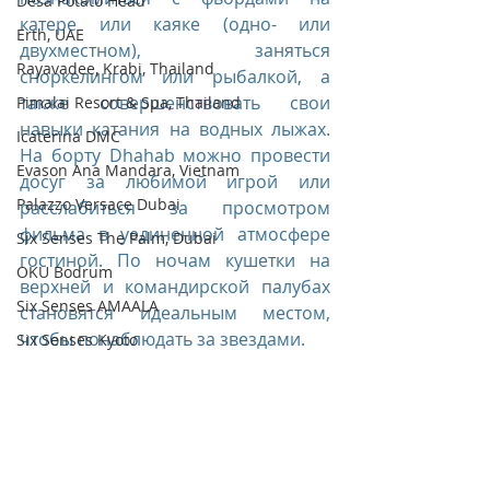
Desa Potato Head
катере или каяке (одно- или 
Erth, UAE
двухместном), заняться 
Rayavadee, Krabi, Thailand
сноркелингом или рыбалкой, а 
также совершенствовать свои 
Pimalai Resort & Spa, Thailand
навыки катания на водных лыжах. 
Icaterina DMC
На борту Dhahab можно провести 
Evason Ana Mandara, Vietnam
досуг за любимой игрой или 
Palazzo Versace Dubai
расслабиться за просмотром 
фильма в уединенной атмосфере 
Six Senses The Palm, Dubai
гостиной. По ночам кушетки на 
OKU Bodrum
верхней и командирской палубах 
Six Senses AMAALA
становятся идеальным местом, 
чтобы понаблюдать за звездами.
Six Senses Kyoto