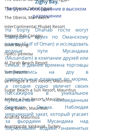
Zighy Bay.
Загрузить изображение в высоком 
The Oberoi Zahra, Egypt
разрешении
The Oberoi, Marrakech
InterContinental Phuket Resort
На борту Dhahab гости могут 
Regent Bali Canggu
совершить круиз по Оманскому 
заливу (Gulf of Oman) и исследовать 
Eclat Beijing
водные пути Мусандама 
Пресс-релизы
(Musandam) в компании друзей или 
Al Zorah Beach Resort
семьи. В давние времена торговцы 
отправлялись на доу в 
Sun Resorts
удивительные плавания по морям, 
La Pirogue a Sun Resort, Mauritius
а сегодня судно увлечет своих 
Sugar Beach a Sun Resort, Mauritius
пассажиров в уникальное 
Ambre a Sun Resort, Mauritius
путешествие к неизведанным 
берегам Омана. Наблюдая 
Long Beach, Mauritius
мерцающий закат, который угасает 
Anahita Mauritius
за фьордами Мусандама над 
Avantgarde Yalıkavak, Turkey
бирюзовыми водами знаменитых 