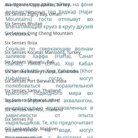
во всем мире дайв-сайтов, на фоне 
Avantgarde Cappadocia, Turkey
величественных гор Хаджар (Hajar 
Six Senses Zighy Bay, Oman
Mountains) гости отплывут во 
Six Senses Bhutan
впечатляющий круиз в кругу друзей 
Six Senses Qing Cheng Mountain
и близких.
Six Senses Ibiza
Скользя по сверкающим волнам 
Six Senses Kocatas Mansions, Turkey
заливов Хаффа (Haffa), Санат 
Six Senses Uluwatu, Bali
(Sanat), Лима (Lima), Хор Кабал 
(Khor Kabahl) и Хор Хабалин (Khor 
Six Senses Krabey Island, Cambodia
Habaleen), гости могут 
Six Senses Fort Barwara, India
полюбоваться поразительной 
Six Senses Samui, Thailand
красотой подводного мира во 
время погружений с аквалангом, 
Six Senses Shaharut, Israel
индивидуально подготовленных в 
Six Senses Yao Noi, Thailand
зависимости от опыта 
Six Senses Fiji
ныряльщиков. Те, кто предпочитает 
Gili Lankanfushi, Maldives
развлечения на воде, могут 
познакомиться с фьордами на 