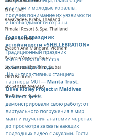
микроскопом яйца, плавающие 
Desa Potato Head
личинки и молодые кораллы, 
Erth, UAE
получив понимание их уязвимости 
Rayavadee, Krabi, Thailand
и необходимости охраны.
Pimalai Resort & Spa, Thailand
Годовой праздник 
Icaterina DMC
устойчивости «SHELLEBRATION»
Evason Ana Mandara, Vietnam
Традиционный праздник 
Palazzo Versace Dubai
«SHELLEBRATION» стал 
кульминацией года.
Six Senses The Palm, Dubai
 На интерактивных станциях 
OKU Bodrum
партнеры MUI — 
Manta Trust, 
Six Senses AMAALA
Olive Ridley Project и Maldives 
Six Senses Kyoto
Resilient Reefs
 — 
демонстрировали свою работу: от 
виртуального погружения в мир 
мант и изучения анатомии черепах 
до просмотра захватывающих 
подводных видео с акулами. Гости 