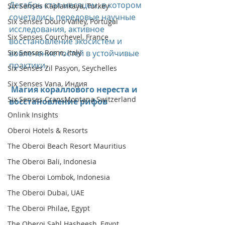
Декабрь стал месяцем, в котором 
Six Senses Kaplankaya, Turkey
сочетались передовые научные 
Six Senses Douro Valley, Portugal
исследования, активное 
Six Senses Courchevel, France
восстановление экосистем и 
Six Senses Rome, Italy
вовлечение гостей в устойчивые 
практики.
Six Senses Zil Pasyon, Seychelles
Six Senses Vana, Индия
 Магия кораллового нереста и 
Six Senses CransMontana Switzerland
восстановление рифов
Onlink Insights
Oberoi Hotels & Resorts
The Oberoi Beach Resort Mauritius
The Oberoi Bali, Indonesia
The Oberoi Lombok, Indonesia
The Oberoi Dubai, UAE
The Oberoi Philae, Egypt
The Oberoi Sahl Hasheesh, Egypt