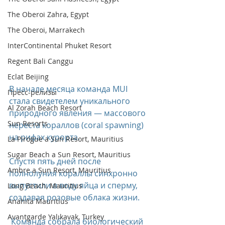
The Oberoi Zahra, Egypt
The Oberoi, Marrakech
InterContinental Phuket Resort
Regent Bali Canggu
Eclat Beijing
В начале месяца команда MUI 
Пресс-релизы
стала свидетелем уникального 
Al Zorah Beach Resort
природного явления — массового 
Sun Resorts
нереста кораллов (coral spawning) 
на рифах курорта. 
La Pirogue a Sun Resort, Mauritius
Sugar Beach a Sun Resort, Mauritius
Спустя пять дней после 
Ambre a Sun Resort, Mauritius
полнолуния кораллы синхронно 
выпустили в воду яйца и сперму, 
Long Beach, Mauritius
создавая розовые облака жизни.
Anahita Mauritius
Avantgarde Yalıkavak, Turkey
 Команда собрала биологический 