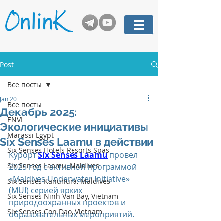
Post
Все посты
Jan 20
Все посты
Декабрь 2025:
ENVI
Экологические инициативы
Marassi Egypt
Six Senses Laamu в действии
Six Senses Hotels Resorts Spas
Курорт 
Six Senses Laamu
 провел 
Six Senses Laamu, Maldives
2025 год с активной программой 
«Maldives Underwater Initiative» 
Six Senses Kanuhura, Maldives
(MUI) серией ярких 
Six Senses Ninh Van Bay, Vietnam
природоохранных проектов и 
Six Senses Con Dao, Vietnam
образовательных мероприятий. 