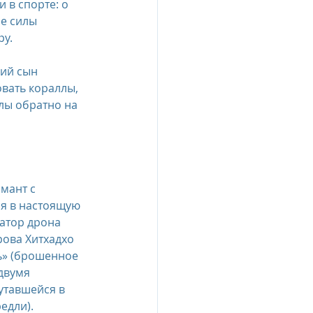
 в спорте: о 
е силы 
ру.
ий сын 
вать кораллы, 
лы обратно на 
мант с 
я в настоящую 
атор дрона 
рова Хитхадхо 
» (брошенное 
двумя 
тавшейся в 
едли).