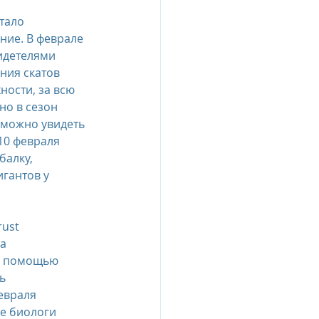
тало 
ние. В феврале 
esia
идетелями 
ния скатов 
ности, за всю 
e Oberoi Zahra, Egypt
о в сезон 
 можно увидеть 
10 февраля 
jing
Пресс-релизы
балку, 
гантов у 
ust 
а 
С помощью 
ь 
евраля 
е биологи 