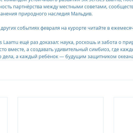
ность партнёрства между местными советами, сообщест
ранения природного наследия Мальдив.
 других событиях февраля на курорте читайте в ежемеся
s Laamu ещё раз доказал: наука, роскошь и забота о при
сто вместе, а создавать удивительный симбиоз, где кажд
о дела, а каждый ребёнок — будущим защитником океана