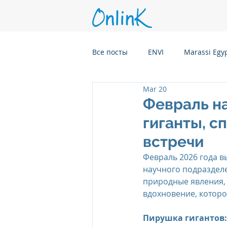
Все посты
ENVI
Marassi Egy
Mar 20
Six Senses Kanuhura, Maldives
Февраль на
гиганты, с
Six Senses Kaplankaya, Turkey
встречи
Февраль 2026 года 
научного подраздел
Six Senses Rome, Italy
Six S
природные явления, 
вдохновение, которо
Six Senses CransMontana Switze
Пирушка гигантов: