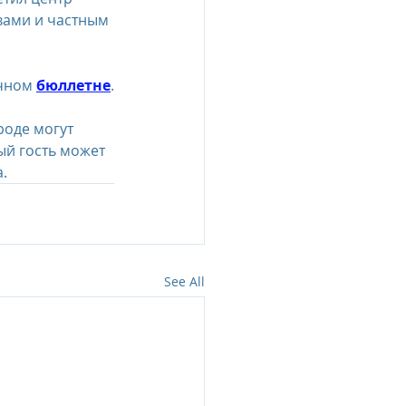
вами и частным 
чном 
бюллетне
.
роде могут 
ый гость может 
.
See All