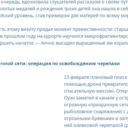
 очередь, вдохновила слушателей рассказом о своём пути
золотых медалей и рождения троих детей она нашла в себ
йский уровень, став примером для матерей по всему ми
ть этому визиту придал момент преемственности: старш
в прошлом году на курорте научился микрофрагментиро
вершить начатое — лично высадил выращенные им корал
ачной сети: операция по освобождению черепахи
23 февраля плановый поиск 
помощью дрона превратилс
спасательную миссию. Опер
Оуэн заметил в канале у ост
огромную «призрачную сеть
рыболовное снаряжение) с 
огромными брёвнами и запу
ней оливковой черепахой (р