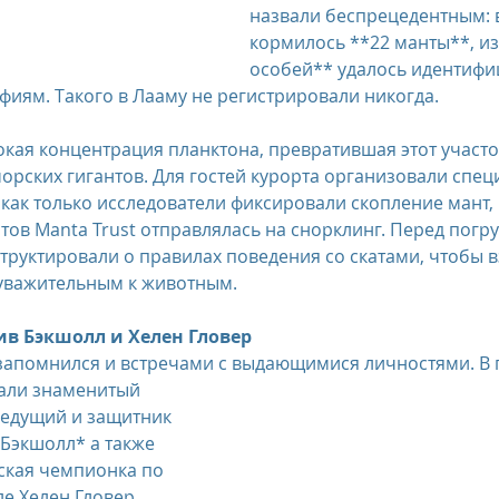
назвали беспрецедентным: в
кормилось **22 манты**, из
особей** удалось идентифи
иям. Такого в Лааму не регистрировали никогда.
кая концентрация планктона, превратившая этот участок
орских гигантов. Для гостей курорта организовали спец
 как только исследователи фиксировали скопление мант, 
тов Manta Trust отправлялась на снорклинг. Перед погр
труктировали о правилах поведения со скатами, чтобы 
уважительным к животным.
тив Бэкшолл и Хелен Гловер
запомнился и встречами с выдающимися личностями. В го
али знаменитый 
ведущий и защитник 
Бэкшолл* а также 
ская чемпионка по 
е Хелен Гловер,