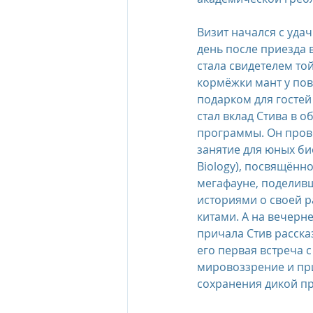
Визит начался с уда
день после приезда 
стала свидетелем то
кормёжки мант у пов
подарком для гостей
стал вклад Стива в 
программы. Он пров
занятие для юных био
Biology), посвящённ
мегафауне, поделивш
историями о своей р
китами. А на вечерн
причала Стив рассказ
его первая встреча с
мировоззрение и при
сохранения дикой п