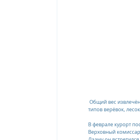
 Общий вес извлечённой «призрачной сети» составил 103 кг, и она состояла из 18 различных 
типов верёвок, лесок
В феврале курорт по
Верховный комиссар 
Лааму он встретился