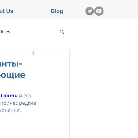
ut Us
Blog
dives
etnam
анты-
ляющие
rance
s Laamu
 и его 
 принес редкие 
конечно, 