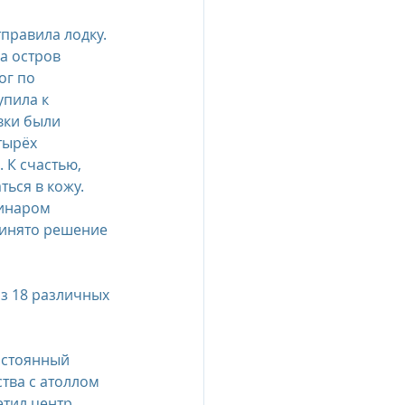
правила лодку. 
а остров 
ог по 
пила к 
вки были 
тырёх 
 К счастью, 
ться в кожу. 
инаром 
ринято решение 
остоянный 
тва с атоллом 
етил центр 