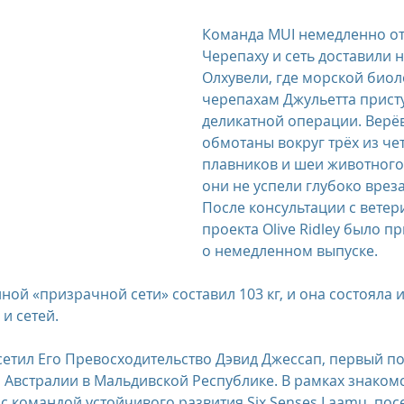
Команда MUI немедленно от
Черепаху и сеть доставили н
Олхувели, где морской биол
черепахам Джульетта присту
деликатной операции. Верё
обмотаны вокруг трёх из че
плавников и шеи животного.
они не успели глубоко вреза
После консультации с ветер
проекта Olive Ridley было п
о немедленном выпуске.
 и сетей.
сетил Его Превосходительство Дэвид Джессап, первый п
Австралии в Мальдивской Республике. В рамках знакомс
 с командой устойчивого развития Six Senses Laamu, пос