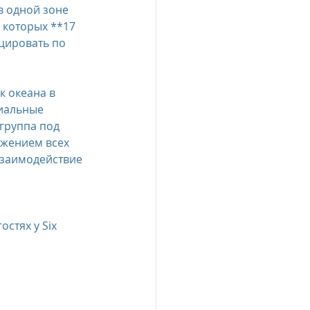
 одной зоне 
 которых **17 
цировать по 
 океана в 
иальные 
группа под 
ужением всех 
взаимодействие 
стях у Six 