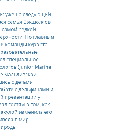
чи: уже на следующий 
вся семья Бэкшоллов 
й самой редкой 
ерхности. Но главным 
 и команды курорта 
образовательные 
ёл специальное 
логов (Junior Marine 
ое мальдивской 
ись с детьми 
аботе с дельфинами и 
ей презентации у 
ал гостям о том, как 
 акулой изменила его 
вела в мир 
рироды.