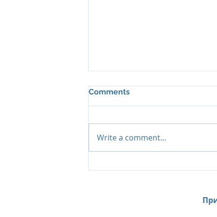
Comments
Write a comment...
Al Zorah Beach Resort:
Эксклюзивные
предложения сезона
2026–2027
При