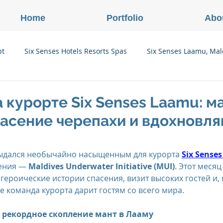
Home
Portfolio
Abo
pt
Six Senses Hotels Resorts Spas
Six Senses Laamu, Mal
Six Senses Ninh Van Bay, Vietnam
Six Senses Con Dao, Vi
 курорте Six Senses Laamu: м
пасение черепахи и вдохнов
Six Senses Douro Valley, Portugal
Six Senses Courchevel, F
выдался необычайно насыщенным для курорта 
Six Sense
ения — 
Maldives Underwater Initiative (MUI)
. Этот месяц
enses Zil Pasyon, Seychelles
Six Senses Vana, Индия
героические истории спасения, визит высоких гостей и, 
е команда курорта дарит гостям со всего мира.
rland
Onlink Insights
Oberoi Hotels & Resorts
 рекордное скопление мант в Лааму