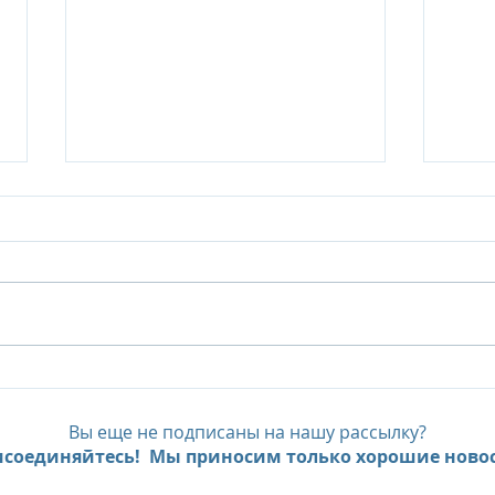
Island Summer Offer от Six
The 
Senses Kanuhura:
40%
продление лета на
Delu
Вы еще не подписаны на нашу рассылку?
Мальдивах до декабря
Pool
соединяйтесь! Мы приносим только хорошие новос