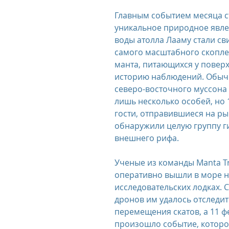
Главным событием месяца с
уникальное природное явле
us
The Oberoi Bali, Indonesia
The Oberoi Lombok, Indon
воды атолла Лааму стали св
самого масштабного скопле
манта, питающихся у поверх
Oberoi Philae, Egypt
The Oberoi Sahl Hasheesh, Egypt
Th
историю наблюдений. Обычн
северо-восточного муссона
лишь несколько особей, но 
rContinental Phuket Resort
Regent Bali Canggu
Eclat Bei
гости, отправившиеся на ры
обнаружили целую группу ги
внешнего рифа.
esorts
Ученые из команды Manta Tr
оперативно вышли в море н
исследовательских лодках. 
дронов им удалось отследит
перемещения скатов, а 11 ф
произошло событие, которо