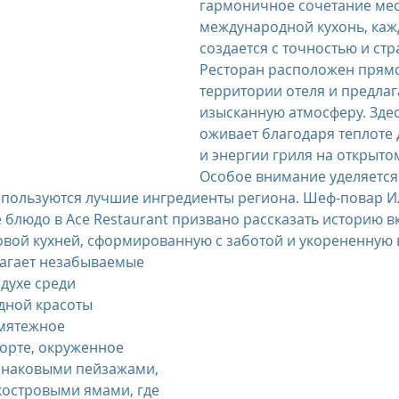
гармоничное сочетание мес
международной кухонь, каж
создается с точностью и стр
us
The Oberoi Bali, Indonesia
The Oberoi Lombok, Indon
Ресторан расположен прямо
территории отеля и предлаг
изысканную атмосферу. Здес
Oberoi Philae, Egypt
The Oberoi Sahl Hasheesh, Egypt
Th
оживает благодаря теплоте
и энергии гриля на открыто
Особое внимание уделяется 
rContinental Phuket Resort
Regent Bali Canggu
Eclat Bei
спользуются лучшие ингредиенты региона. Шеф-повар И
 блюдо в Ace Restaurant призвано рассказать историю вк
вой кухней, сформированную с заботой и укорененную в
лагает незабываемые 
esorts
духе среди 
ной красоты 
мятежное 
рорте, окруженное 
наковыми пейзажами, 
островыми ямами, где 