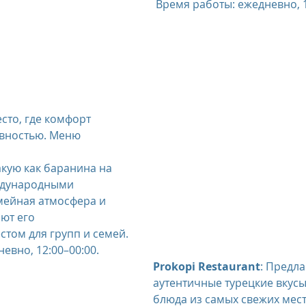
 Время работы: ежедневно, 1
есто, где комфорт 
ивностью. Меню 
акую как баранина на 
ждународными 
мейная атмосфера и 
ют его 
том для групп и семей.
евно, 12:00–00:00.
Prokopi Restaurant
: Предла
аутентичные турецкие вкусы
блюда из самых свежих мес