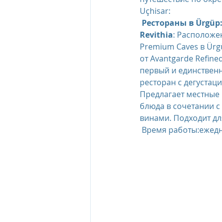
Uçhisar:
 Рестораны в Ürgüp
Revithia
: Расположе
Premium Caves в Ürg
от Avantgarde Refine
первый и единствен
ресторан с дегустац
Предлагает местные 
блюда в сочетании с
винами. Подходит дл
 Время работы:ежедн