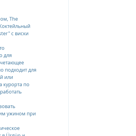
 Коктейльный 
er" с виски 
то 
 для 
очетающее 
о подходит для 
й или 
 курорта по 
оработать 
 
зовать 
им ужином при 
ическое 
 в Ürgüp и 