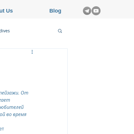
ut Us
Blog
dives
etnam
rance
 пейзажи. От 
гает 
любителей 
ой во время 
ет 