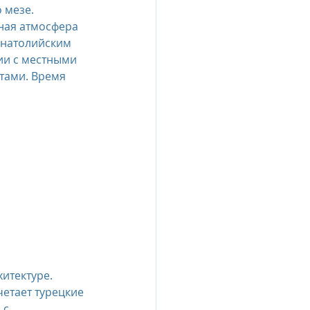
 мезе. 
ная атмосфера 
анатолийским 
ии с местными 
тами. Время 
хитектуре.
четает турецкие 
с 