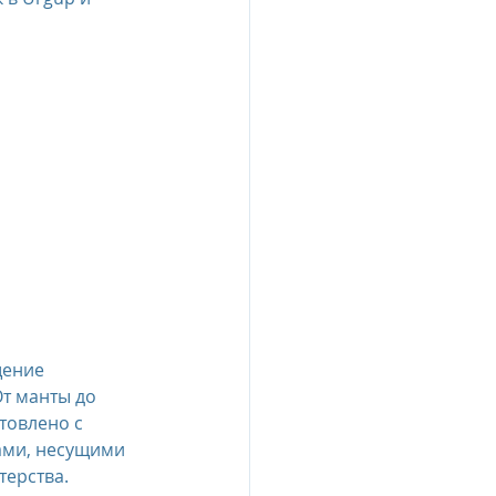
щение 
т манты до 
товлено с 
ми, несущими 
терства.