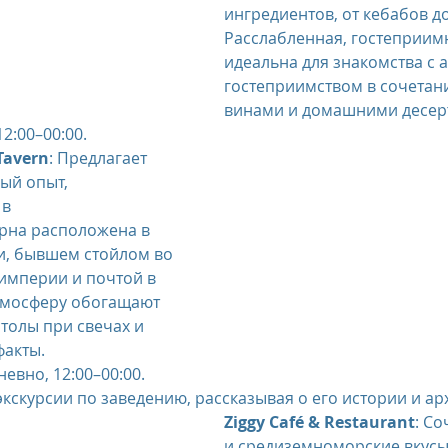
ингредиентов, от кебабов до
Расслабленная, гостеприим
идеальна для знакомства с 
гостеприимством в сочетан
винами и домашними десер
2:00–00:00.
Tavern
: Предлагает 
ый опыт, 
в 
рна расположена в 
и, бывшем стойлом во 
империи и почтой в 
тмосферу обогащают 
толы при свечах и 
факты.
евно, 12:00–00:00.
экскурсии по заведению, рассказывая о его истории и ар
Ziggy Café & Restaurant
: Со
и средиземноморские вкусы 