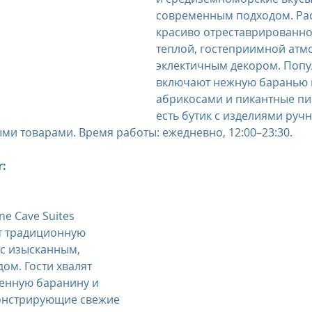
современным подходом. Ра
красиво отреставрированно
теплой, гостеприимной атм
эклектичным декором. Попу
включают нежную баранью г
абрикосами и пикантные пи
есть бутик с изделиями руч
и товарами. Время работы: ежедневно, 12:00–23:30.
r:
ne Cave Suites 
ет традиционную 
с изысканным, 
м. Гости хвалят 
енную баранину и 
монстрирующие свежие 