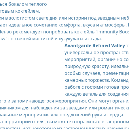
ться бокалом теплого 
товым коктейлем.
ает идеальное сочетание комфорта, вкуса и атмосферы.
ензо рекомендует попробовать коктейль "Immunity Boost
low" со свежей мастикой и кузукулагы из сада.
Avantgarde Refined Valley
 э
универсальное пространство
мероприятий, органично с
природную красоту, идеальн
особых случаев, презентаци
камерных торжеств. Команда
работе с гостями готова пр
каждую деталь для создания
го и запоминающегося мероприятия. Они могут органи
пикником для наблюдения за звездами или романтическ
циальные мероприятия для предложений руки и сердца.
 территории отеля, вы можете отправиться в гастроном
стностям. Вот некоторые из гастрономических изюминок