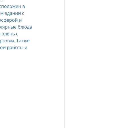
сположен в 
м здании с 
осферой и 
лярные блюда 
олень с 
рожки. Также 
ной работы и 