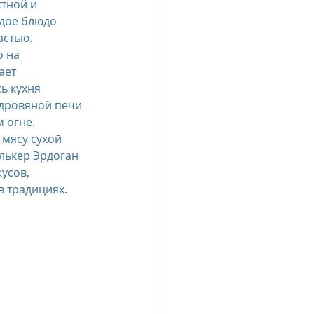
тной и 
дое блюдо 
астью. 
esia
 на 
ает 
ь кухня 
e Oberoi Zahra, Egypt
 дровяной печи 
м огне.
мясу сухой 
jing
Пресс-релизы
лькер Эрдоган 
усов, 
 традициях.