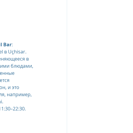
l Bar
: 
l в Uçhisar. 
еняющееся в 
кими блюдами, 
венные 
ется 
н, и это 
ля, например, 
i.
1:30–22:30.