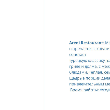
Areni Restaurant
: М
встречается с креат
сочетает
турецкую классику, т
гриле и долма, с ме
блюдами. Теплая, се
щедрые порции дела
привлекательным мес
 Время работы: ежедн