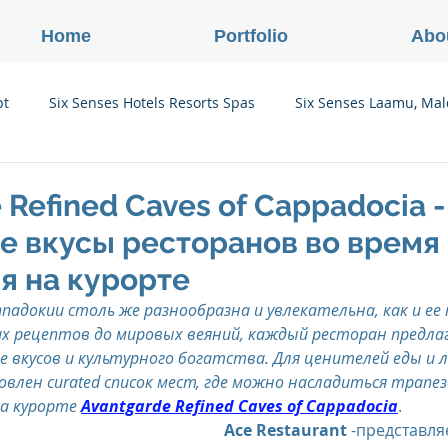
Home
Portfolio
Abo
pt
Six Senses Hotels Resorts Spas
Six Senses Laamu, Mal
Six Senses Ninh Van Bay, Vietnam
Six Senses Con Dao, Vi
 Refined Caves of Cappadocia -
е вкусы ресторанов во время
Six Senses Douro Valley, Portugal
Six Senses Courchevel, F
я на курорте
падокии столь же разнообразна и увлекательна, как и ее
х рецептов до мировых веяний, каждый ресторан предла
enses Zil Pasyon, Seychelles
Six Senses Vana, Индия
е вкусов и культурного богатства. Для ценителей еды и 
влен curated список мест, где можно насладиться трапез
а курорте 
Avantgarde Refined Caves of Cappadocia
.
rland
Onlink Insights
Oberoi Hotels & Resorts
Ace Restaurant
 -представля