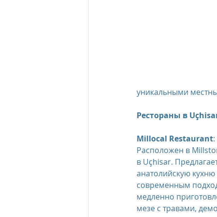
уникальными местным
Рестораны в Uçhisa
Millocal Restaurant
: 
Расположен в Millsto
в Uçhisar. Предлага
анатолийскую кухню 
современным подходо
медленно приготовл
мезе с травами, де