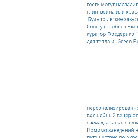
гости могут наслади
глинтвейна или краф
 Будь то легкие закуски в золотистом свете дня или истории под звездным небом, The 
Courtyard обеспечив
куратор Фредерико П
для тепла и "Green F
персонализированно
волшебный вечер с 
свечах, а также спе
Помимо заведений на
путешествие по окре