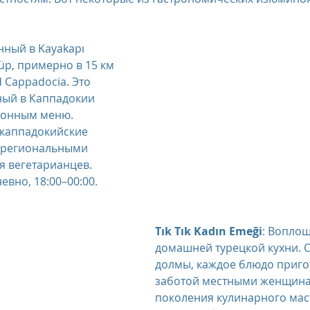
:
нный в Kayakapı 
üp, примерно в 15 км 
d Cappadocia. Это 
ный в Каппадокии 
ионным меню. 
каппадокийские 
 региональными 
я вегетарианцев.
евно, 18:00–00:00.
Tık Tık Kadın Emeği
: Вопло
домашней турецкой кухни. О
долмы, каждое блюдо приго
заботой местными женщина
поколения кулинарного мас