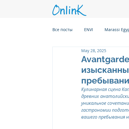
Все посты
ENVI
Marassi Egy
May 28, 2025
Six Senses Kanuhura, Maldives
Avantgarde
изысканны
Six Senses Kaplankaya, Turkey
пребывани
Кулинарная сцена Кап
древних анатолийски
Six Senses Rome, Italy
Six S
уникальное сочетани
гастрономии подгото
вашего пребывания н
Six Senses CransMontana Switze