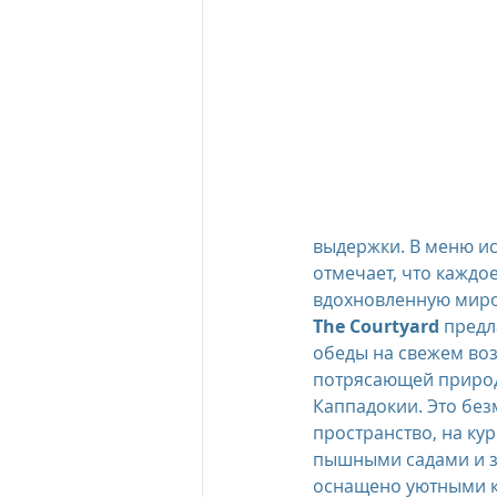
The Oberoi Beach Resort Mauriti
The Oberoi Dubai, UAE
The 
The Oberoi, Marrakech
Inte
выдержки. В меню и
отмечает, что каждое
вдохновленную миро
The Courtyard
 пред
Al Zorah Beach Resort
Sun R
обеды на свежем воз
потрясающей природ
Каппадокии. Это без
пространство, на ку
пышными садами и з
оснащено уютными к