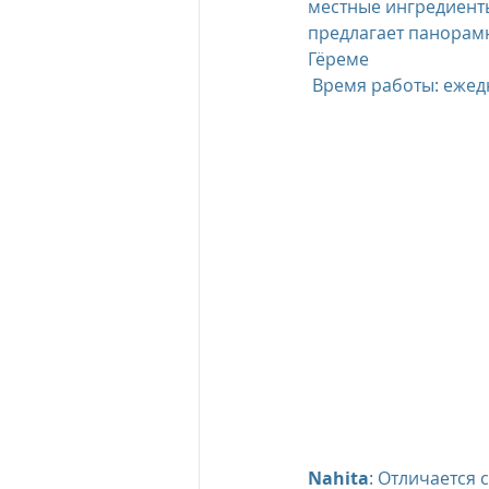
местные ингредиенты
предлагает панорам
Гёреме
 Время работы: ежедн
Nahita
: Отличается