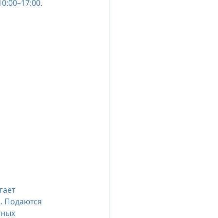
0:00–17:00.
гает 
. Подаются 
тных 