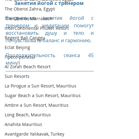
Занятия йогой с тренером
The Oberoi Zahra, Egypt
Ежедневные занятия йогой с 
The Oberoi, Marrakech
тренером и медитации помогут 
InterContinental Phuket Resort
восстановить душу и тело и 
Regent Bali Canggu
почувствовать баланс и гармонию.
Eclat Beijing
Продолжительность сеанса 45 
Пресс-релизы
минут 
Al Zorah Beach Resort
Sun Resorts
La Pirogue a Sun Resort, Mauritius
Sugar Beach a Sun Resort, Mauritius
Ambre a Sun Resort, Mauritius
Long Beach, Mauritius
Anahita Mauritius
Avantgarde Yalıkavak, Turkey