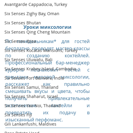
Avantgarde Cappadocia, Turkey
Six Senses Zighy Bay, Oman
Six Senses Bhutan
Уроки миксологии
Six Senses Qing Cheng Mountain
По понедельникам* для гостей 
Six Senses Ibiza
бесплатно проводят мастер-классы 
Six Senses Kocatas Mansions, Turkey
по созданию коктейлей. 
Six Senses Uluwatu, Bali
Профессиональный бар-менеджер 
Six Senses Krabey Island, Cambodia
курорта познакомит гостей с 
трендами мировой миксологии, 
Six Senses Fort Barwara, India
расскажет как правильно 
Six Senses Samui, Thailand
смешивать вкусы и цвета, чтобы 
Six Senses Shaharut, Israel
получить привлекательные 
экзотические коктейли и 
Six Senses Yao Noi, Thailand
превратить их подачу в 
Six Senses Fiji
изысканный перфоманс. 
Gili Lankanfushi, Maldives