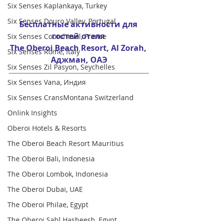
Six Senses Kaplankaya, Turkey
Six Senses Douro Valley, Portugal
Бесплатные активности для 
гостей отеля 
Six Senses Courchevel, France
The Oberoi Beach Resort, Al Zorah, 
Six Senses Rome, Italy
Аджман, ОАЭ
Six Senses Zil Pasyon, Seychelles
Six Senses Vana, Индия
Six Senses CransMontana Switzerland
Onlink Insights
Oberoi Hotels & Resorts
The Oberoi Beach Resort Mauritius
The Oberoi Bali, Indonesia
The Oberoi Lombok, Indonesia
The Oberoi Dubai, UAE
The Oberoi Philae, Egypt
The Oberoi Sahl Hasheesh, Egypt