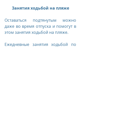
Занятия ходьбой на пляже​
Оставаться подтянутым можно 
даже во время отпуска и помогут в 
этом занятия ходьбой на пляже.  
Ежедневные занятия ходьбой по 
песку укрепляют сердечно-
сосудистую систему, помогают 
поддерживать мышцы в тонусе и 
сжигать каллории. Также это 
идеальная возможность 
восполнить дневную норму 
витамина Д.
*день и время проведения 
активности может меняться