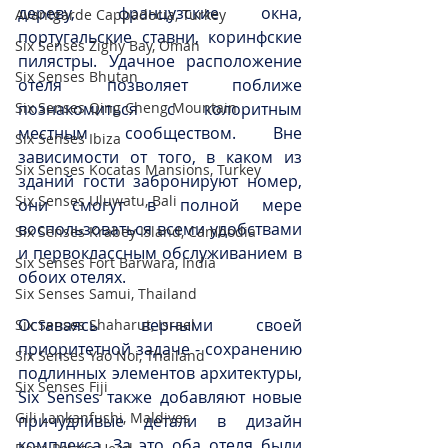
дереву, французские окна, 
Avantgarde Cappadocia, Turkey
португальские ставни, коринфские 
Six Senses Zighy Bay, Oman
пилястры. Удачное расположение 
Six Senses Bhutan
отеля позволяет поближе 
познакомиться с колоритным 
Six Senses Qing Cheng Mountain
местным сообществом. Вне 
Six Senses Ibiza
зависимости от того, в каком из 
Six Senses Kocatas Mansions, Turkey
зданий гости забронируют номер, 
Six Senses Uluwatu, Bali
они смогут в полной мере 
воспользоваться всеми удобствами 
Six Senses Krabey Island, Cambodia
и первоклассным обслуживанием в 
Six Senses Fort Barwara, India
обоих отелях.
Six Senses Samui, Thailand
Оставаясь верными своей 
Six Senses Shaharut, Israel
приоритетной задаче - сохранению 
Six Senses Yao Noi, Thailand
подлинных элементов архитектуры, 
Six Senses Fiji
Six Senses также добавляют новые 
Gili Lankanfushi, Maldives
причудливые детали в дизайн 
комплекса. За это оба отеля были 