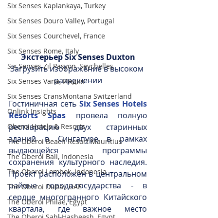
Six Senses Kaplankaya, Turkey
Six Senses Douro Valley, Portugal
Six Senses Courchevel, France
Six Senses Rome, Italy
Экстерьер Six Senses Duxton
Six Senses Zil Pasyon, Seychelles
Загрузить изображение в высоком 
разрешении
Six Senses Vana, Индия
Six Senses CransMontana Switzerland
Гостиничная сеть 
Six Senses Hotels 
Onlink Insights
Resorts Spas
 провела полную 
реставрацию двух старинных 
Oberoi Hotels & Resorts
зданий в Сингапуре в рамках 
The Oberoi Beach Resort Mauritius
выдающейся программы 
The Oberoi Bali, Indonesia
сохранения культурного наследия. 
The Oberoi Lombok, Indonesia
Проект расположен в центральном 
районе города-государства - в 
The Oberoi Dubai, UAE
сердце многогранного Китайского 
The Oberoi Philae, Egypt
квартала, где важное место 
The Oberoi Sahl Hasheesh, Egypt