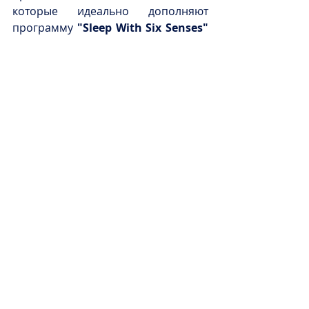
которые идеально дополняют 
программу 
"Sleep With Six Senses" 
(Сон с Six Senses)
 - ключевой 
элемент фирменной философии 
всестороннего оздоровления.
Общественные помещения отеля 
украшают сотканные вручную 
шелковые ковры размерами 4 х 6 
метров, для создания которых были 
построены специальные ткацкие 
станки. Внутренние пространства, 
каждое из которых не похоже на 
другое, объединяет исходный 
архитектурный стиль зданий.
Колониальные традиции 
объединяются с тенденциями 
современной Европы в ресторане, 