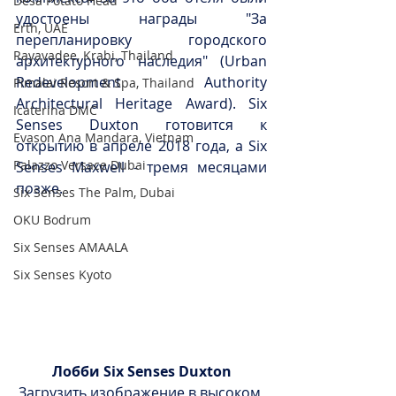
Desa Potato Head
удостоены награды "За 
Erth, UAE
перепланировку городского 
Rayavadee, Krabi, Thailand
архитектурного наследия" (Urban 
Redevelopment Authority 
Pimalai Resort & Spa, Thailand
Architectural Heritage Award). Six 
Icaterina DMC
Senses Duxton готовится к 
Evason Ana Mandara, Vietnam
открытию в апреле 2018 года, а Six 
Palazzo Versace Dubai
Senses Maxwell - тремя месяцами 
позже.
Six Senses The Palm, Dubai
OKU Bodrum
Six Senses AMAALA
Six Senses Kyoto
Лобби Six Senses Duxton
Загрузить изображение в высоком 