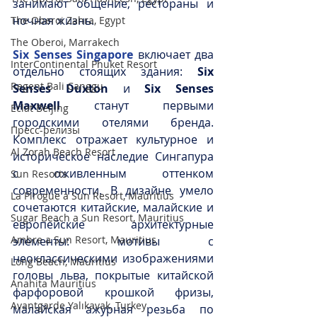
занимают общение, рестораны и 
ночная жизнь.
The Oberoi Zahra, Egypt
The Oberoi, Marrakech
Six Senses Singapore
 включает два 
InterContinental Phuket Resort
отдельно стоящих здания: 
Six 
Regent Bali Canggu
Senses Duxton 
и 
Six Senses 
Maxwell
 станут первыми 
Eclat Beijing
городскими отелями бренда. 
Пресс-релизы
Комплекс отражает культурное и 
Al Zorah Beach Resort
историческое наследие Сингапура 
с оживленным оттенком 
Sun Resorts
современности. В дизайне умело 
La Pirogue a Sun Resort, Mauritius
сочетаются китайские, малайские и 
Sugar Beach a Sun Resort, Mauritius
европейские архитектурные 
Ambre a Sun Resort, Mauritius
элементы: мотивы с 
неоклассическими изображениями 
Long Beach, Mauritius
головы льва, покрытые китайской 
Anahita Mauritius
фарфоровой крошкой фризы, 
Avantgarde Yalıkavak, Turkey
малайская ажурная резьба по 