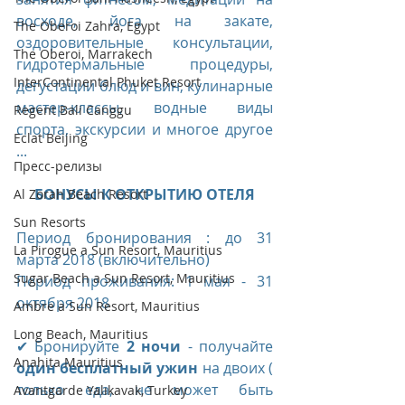
восходе, йога на закате, 
The Oberoi Zahra, Egypt
оздоровительные консультации, 
The Oberoi, Marrakech
гидротермальные процедуры, 
InterContinental Phuket Resort
дегустации блюд и вин, кулинарные 
мастер-классы, водные виды 
Regent Bali Canggu
спорта, экскурсии и многое другое 
Eclat Beijing
...
Пресс-релизы
БОНУСЫ К ОТКРЫТИЮ ОТЕЛЯ
Al Zorah Beach Resort
Sun Resorts
Период бронирования : до 31 
La Pirogue a Sun Resort, Mauritius
марта 2018 (включительно)
Sugar Beach a Sun Resort, Mauritius
Период проживания: 1 мая - 31 
октября 2018
Ambre a Sun Resort, Mauritius
Long Beach, Mauritius
✔ Бронируйте 
2 ночи
 - получайте 
Anahita Mauritius
один бесплатный ужин
 на двоих ( 
только еда, не может быть 
Avantgarde Yalıkavak, Turkey