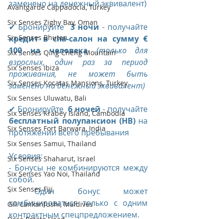
заменено на денежный эквивалент)
Avantgarde Cappadocia, Turkey
Six Senses Zighy Bay, Oman
✔ Бронируйте  
3 ночи
 - получайте  
Six Senses Bhutan
кредит в спа-салон на сумму € 
100 на человека
(только для 
Six Senses Qing Cheng Mountain
взрослых, один раз за период 
Six Senses Ibiza
проживания, не может быть 
Six Senses Kocatas Mansions, Turkey
заменено на денежный эквивалент)
Six Senses Uluwatu, Bali
✔ Бронируйте  
6 ночей 
- получайте  
Six Senses Krabey Island, Cambodia
бесплатный полупансион (HB)
 на 
Six Senses Fort Barwara, India
протяжении всего пребывания
Six Senses Samui, Thailand
Условия:
Six Senses Shaharut, Israel
- Бонусы не комбинируются между 
Six Senses Yao Noi, Thailand
собой. 
Six Senses Fiji
- Один бонус может 
комбинироваться только с одним 
Gili Lankanfushi, Maldives
контрактным спецпредложением.