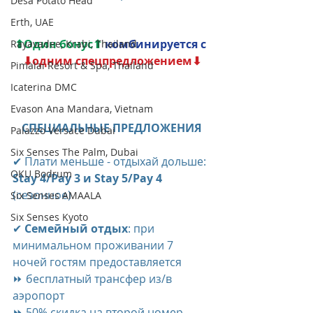
Desa Potato Head
Erth, UAE
⬆​Один бонус⬆
комбинируется с
Rayavadee, Krabi, Thailand
⬇одним спецпредложением⬇
Pimalai Resort & Spa, Thailand
Icaterina DMC
Evason Ana Mandara, Vietnam
СПЕЦИАЛЬНЫЕ ПРЕДЛОЖЕНИЯ
Palazzo Versace Dubai
Six Senses The Palm, Dubai
✔ Плати меньше - отдыхай дольше: 
OKU Bodrum
Stay 4/Pay 3 и Stay 5/Pay 4
(сезонное)
Six Senses AMAALA
Six Senses Kyoto
✔
 Семейный отдых
: при 
минимальном проживании 7 
ночей гостям предоставляется 
⏩ бесплатный трансфер из/в 
аэропорт
⏩ 50% скидка на второй номер 