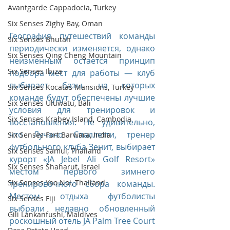
Avantgarde Cappadocia, Turkey
Six Senses Zighy Bay, Oman
География путешествий команды 
Six Senses Bhutan
периодически изменяется, однако 
Six Senses Qing Cheng Mountain
неизменным остается принцип 
Six Senses Ibiza
подбора мест для работы — клуб 
выбирает базы, на которых 
Six Senses Kocatas Mansions, Turkey
команде будут обеспечены лучшие 
Six Senses Uluwatu, Bali
условия для тренировок и 
Six Senses Krabey Island, Cambodia
восстановления. Не удивительно, 
что Лучано Спаллетти, тренер 
Six Senses Fort Barwara, India
футбольного клуба Зенит, выбирает 
Six Senses Samui, Thailand
курорт «JA Jebel Ali Golf Resort» 
Six Senses Shaharut, Israel
местом первого зимнего 
Six Senses Yao Noi, Thailand
тренировочного сбора команды. 
Местом отдыха футболисты 
Six Senses Fiji
выбрали недавно обновленный 
Gili Lankanfushi, Maldives
роскошный отель JA Palm Tree Court 