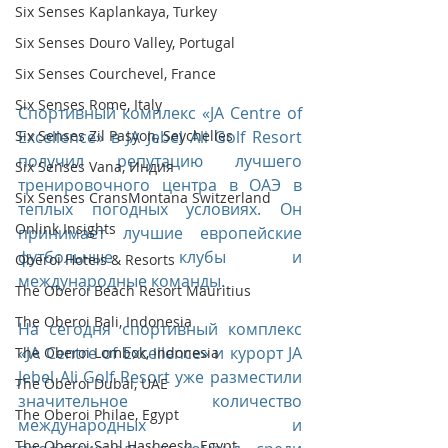
Six Senses Kaplankaya, Turkey
Six Senses Douro Valley, Portugal
Six Senses Courchevel, France
Six Senses Rome, Italy
Спортивный комплекс «JA Centre of 
Six Senses Zil Pasyon, Seychelles
Excellence» в JA Jebel Ali Golf Resort 
получил репутацию лучшего 
Six Senses Vana, Индия
тренировочного центра в ОАЭ в 
Six Senses CransMontana Switzerland
теплых погодных условиях. Он 
Onlink Insights
принимает лучшие европейские 
футбольные клубы и 
Oberoi Hotels & Resorts
международные команды.
The Oberoi Beach Resort Mauritius
The Oberoi Bali, Indonesia
На сегодня спортивный комплекс 
«JA Centre of Excellence» и курорт JA 
The Oberoi Lombok, Indonesia
Jebel Ali Golf Resort уже разместили 
The Oberoi Dubai, UAE
значительное количество 
The Oberoi Philae, Egypt
международных и 
The Oberoi Sahl Hasheesh, Egypt