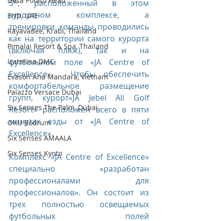
Desa Potato Head
5*, расположенный в этом 
курортном комплексе, а 
Erth, UAE
тренировки команды проводились 
Rayavadee, Krabi, Thailand
как на территории самого курорта 
Pimalai Resort & Spa, Thailand
(включая пляж), так и на 
Icaterina DMC
футбольном поле «JA Centre of 
Excellence».  Чтобы обеспечить 
Evason Ana Mandara, Vietnam
комфортабельное размещение 
Palazzo Versace Dubai
групп, курорт«JA Jebel Ali Golf 
Six Senses The Palm, Dubai
Resort» расположен всего в пяти 
минутах езды от «JA Centre of 
OKU Bodrum
Excellence».  
Six Senses AMAALA
Six Senses Kyoto
Комплекс «JA Centre of Excellence» 
специально «разработан 
профессионалами для 
профессионалов». Он состоит из 
трех полностью освещаемых 
футбольных полей 