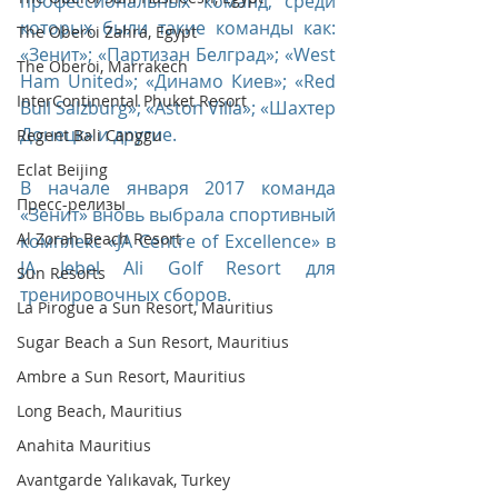
профессиональных команд, среди 
которых были такие команды как: 
The Oberoi Zahra, Egypt
«Зенит»; «Партизан Белград»; «West 
The Oberoi, Marrakech
Ham United»; «Динамо Киев»; «Red 
InterContinental Phuket Resort
Bull Salzburg»; «Aston Villa»; «Шахтер 
Донецк» и другие.
Regent Bali Canggu
Eclat Beijing
В начале января 2017 команда 
Пресс-релизы
«Зенит» вновь выбрала спортивный 
Al Zorah Beach Resort
комплекс «JA Centre of Excellence» в 
JA Jebel Ali Golf Resort для 
Sun Resorts
тренировочных сборов.
La Pirogue a Sun Resort, Mauritius
Sugar Beach a Sun Resort, Mauritius
Ambre a Sun Resort, Mauritius
Long Beach, Mauritius
Anahita Mauritius
Avantgarde Yalıkavak, Turkey