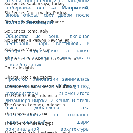
отелей, построенный на западном 
Six Senses Kaplankaya, Turkey
побережье острова 
Маврикий
, 
Six Senses Douro Valley, Portugal
вновь открыл свои двери после 
полной реновации
.
Six Senses Courchevel, France
Six Senses Rome, Italy
Общественные зоны, включая 
Six Senses Zil Pasyon, Seychelles
рестораны, бары, вестибюль и 
Six Senses Vana, Индия
общую территорию, а также 
убранство номеров выполнены в 
Six Senses CransMontana Switzerland
стиле бохо-шик. 
Onlink Insights
Oberoi Hotels & Resorts
Проектом реновации занималась 
известная компания VK Design под 
The Oberoi Beach Resort Mauritius
руководством знаменитого 
The Oberoi Bali, Indonesia
дизайнера Виржини Кениг. В отель 
The Oberoi Lombok, Indonesia
была добавлена нотка 
The Oberoi Dubai, UAE
современности, но сохранен 
первоначальный шарм 
The Oberoi Philae, Egypt
оригинальной архитектуры 
The Oberoi Sahl Hasheesh, Egypt