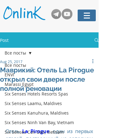
Post
Все посты
Aug 25, 2017
Все посты
Маврикий: Отель La Pirogue
ENVI
открыл свои двери после
Marassi Egypt
полной реновации
Six Senses Hotels Resorts Spas
Six Senses Laamu, Maldives
Six Senses Kanuhura, Maldives
Six Senses Ninh Van Bay, Vietnam
Отель 
La Pirogue
, один из первых 
Six Senses Con Dao, Vietnam