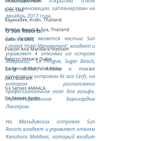
Desa Potato Head
посвященный открытию отеля 
после реновации, запланирован на 
Erth, UAE
декабрь 2017 года.
Rayavadee, Krabi, Thailand
Pimalai Resort & Spa, Thailand
О Sun Resorts:
Sun Resorts является частью Sun 
Icaterina DMC
Limited 'Hotel Management’, владеет и 
Evason Ana Mandara, Vietnam
управляет 4 отелями на острове 
Palazzo Versace Dubai
Маврикий:  La Pirogue, Sugar Beach, 
Long Beach, Ambre, а также 
Six Senses The Palm, Dubai
культовым островом Ile aux Cerfs, на 
OKU Bodrum
котором расположено 
Six Senses AMAALA
профессиональное поле для гольфа, 
Six Senses Kyoto
спроектированное Бернхардом 
Лангером.
На Мальдивских островах Sun 
Resorts владеет и управляет отелем 
Kanuhura Maldives, который входит 