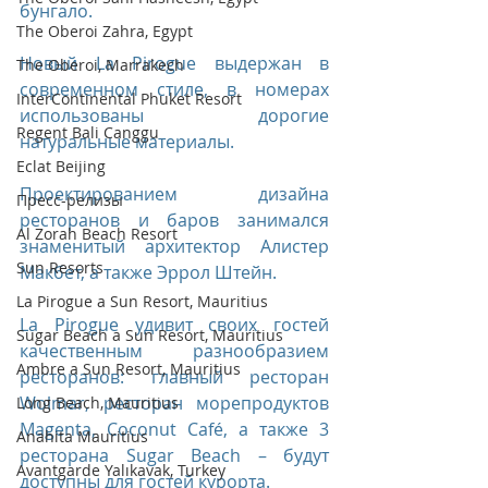
бунгало.
The Oberoi Zahra, Egypt
Новый La Pirogue выдержан в 
The Oberoi, Marrakech
современном стиле, в номерах 
InterContinental Phuket Resort
использованы дорогие 
Regent Bali Canggu
натуральные материалы.
Eclat Beijing
Проектированием дизайна 
Пресс-релизы
ресторанов и баров занимался 
Al Zorah Beach Resort
знаменитый архитектор Алистер 
Sun Resorts
Макбет, а также Эррол Штейн.
La Pirogue a Sun Resort, Mauritius
La Pirogue удивит своих гостей 
Sugar Beach a Sun Resort, Mauritius
качественным разнообразием 
Ambre a Sun Resort, Mauritius
ресторанов: главный ресторан 
Wolmar, ресторан морепродуктов 
Long Beach, Mauritius
Magenta, Coconut Café, а также 3 
Anahita Mauritius
ресторана Sugar Beach – будут 
Avantgarde Yalıkavak, Turkey
доступны для гостей курорта.