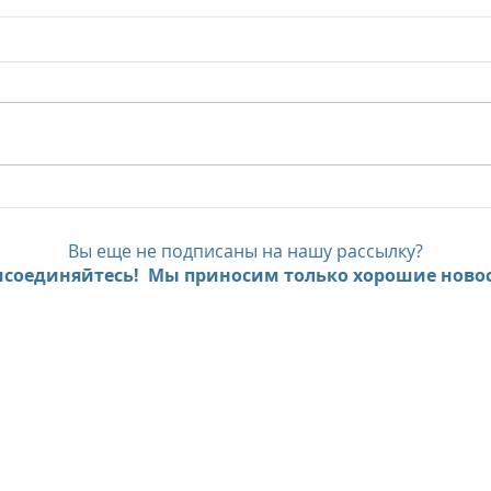
Island Summer Offer от Six
The 
Senses Kanuhura:
40%
продление лета на
Delu
Вы еще не подписаны на нашу рассылку?
Мальдивах до декабря
Pool
соединяйтесь! Мы приносим только хорошие новос