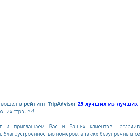
us
The Oberoi Bali, Indonesia
The Oberoi Lombok, Indon
Oberoi Philae, Egypt
The Oberoi Sahl Hasheesh, Egypt
Th
rContinental Phuket Resort
Regent Bali Canggu
Eclat Bei
esorts
 вошел в 
рейтинг TripAdvisor 
25 лучших из лучших
рхних строчек!
ег и приглашаем Вас и Ваших клиентов насладитс
, благоустроенностью номеров, а также безупречным с