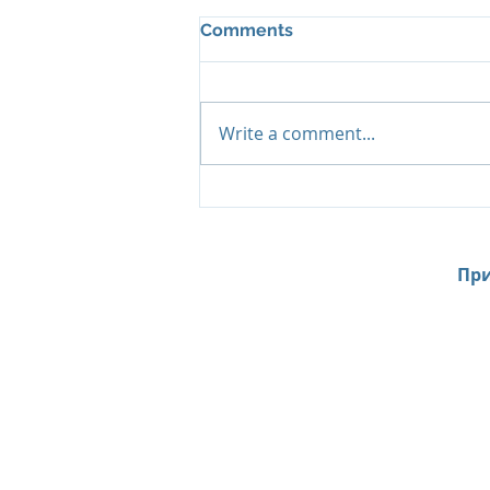
Comments
Write a comment...
Al Zorah Beach Resort:
Эксклюзивные
предложения сезона
2026–2027
При
Home
News
Contacts
About Us