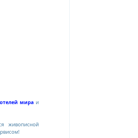
esia
e Oberoi Zahra, Egypt
jing
Пресс-релизы
 отелей мира
 и 
я живописной 
ервисом!