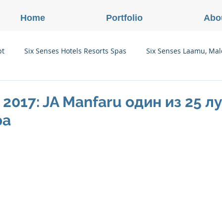
Home
Portfolio
Abo
pt
Six Senses Hotels Resorts Spas
Six Senses Laamu, Mal
Six Senses Ninh Van Bay, Vietnam
Six Senses Con Dao, Vi
 2017: JA Manfaru один из 25 
ра
Six Senses Douro Valley, Portugal
Six Senses Courchevel, F
enses Zil Pasyon, Seychelles
Six Senses Vana, Индия
rland
Onlink Insights
Oberoi Hotels & Resorts