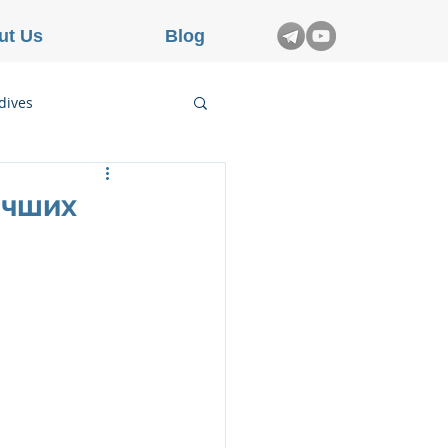
ut Us
Blog
dives
etnam
лучших
rance