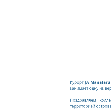
The Oberoi Beach Resort Mauriti
The Oberoi Dubai, UAE
The 
The Oberoi, Marrakech
Inte
Al Zorah Beach Resort
Sun R
Курорт 
JA Manafaru
занимает одну из ве
Поздравляем колл
территорией острова