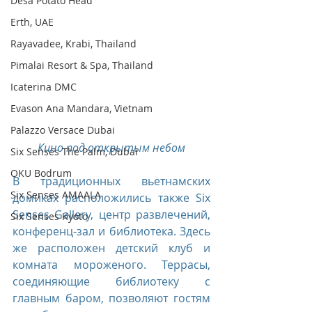
Desa Potato Head
Erth, UAE
Rayavadee, Krabi, Thailand
Pimalai Resort & Spa, Thailand
Icaterina DMC
Evason Ana Mandara, Vietnam
Palazzo Versace Dubai
Кино под открытым небом
Six Senses The Palm, Dubai
OKU Bodrum
В традиционных вьетнамских 
Six Senses AMAALA
домиках расположились также Six 
Senses Gallery, центр развлечений, 
Six Senses Kyoto
конференц-зал и библиотека. Здесь 
же расположен детский клуб и 
комната мороженого. Террасы, 
соединяющие библиотеку с 
главным баром, позволяют гостям 