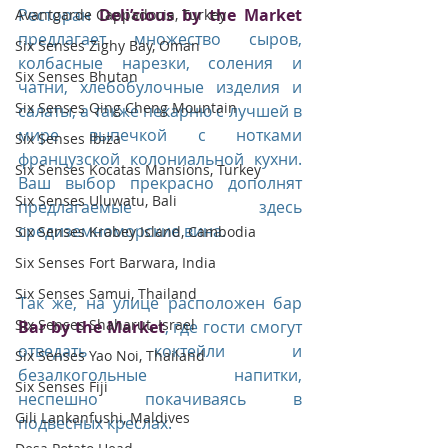
Ресторан 
Deli’cious by the Market
Avantgarde Cappadocia, Turkey
предлагает множество сыров, 
Six Senses Zighy Bay, Oman
колбасные нарезки, соления и 
Six Senses Bhutan
чатни, хлебобулочные изделия и 
Six Senses Qing Cheng Mountain
салаты, а также пекарню с лучшей в 
мире выпечкой с нотками 
Six Senses Ibiza
французской колониальной кухни. 
Six Senses Kocatas Mansions, Turkey
Ваш выбор прекрасно дополнят 
Six Senses Uluwatu, Bali
предлагаемые здесь 
средиземноморские вина.
Six Senses Krabey Island, Cambodia
Six Senses Fort Barwara, India
Six Senses Samui, Thailand
Так же, на улице расположен бар 
Six Senses Shaharut, Israel
Bar by the Market
, где гости смогут 
отведать коктейли и 
Six Senses Yao Noi, Thailand
безалкогольные напитки, 
Six Senses Fiji
неспешно покачиваясь в 
Gili Lankanfushi, Maldives
подвесных креслах. 