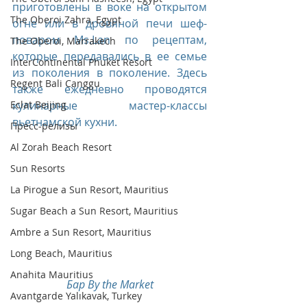
приготовлены в воке на открытом 
The Oberoi Zahra, Egypt
огне или в дровяной печи шеф-
поваром Ms.Lan по рецептам, 
The Oberoi, Marrakech
которые передавались в ее семье 
InterContinental Phuket Resort
из поколения в поколение. Здесь 
Regent Bali Canggu
также ежедневно проводятся 
кулинарные мастер-классы 
Eclat Beijing
вьетнамской кухни. 
Пресс-релизы
Al Zorah Beach Resort
Sun Resorts
La Pirogue a Sun Resort, Mauritius
Sugar Beach a Sun Resort, Mauritius
Ambre a Sun Resort, Mauritius
Long Beach, Mauritius
Anahita Mauritius
Бар By the Market
Avantgarde Yalıkavak, Turkey