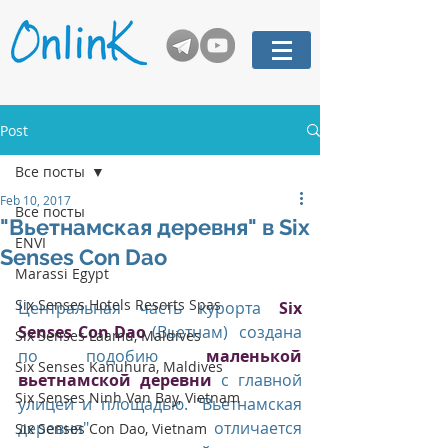
Post
Все посты
Feb 10, 2017
Все посты
"Вьетнамская деревня" в Six
ENVI
Senses Con Dao
Marassi Egypt
Six Senses Hotels Resorts Spas
Центральная часть курорта 
Six 
Senses Con Dao
 (Вьетнам)  создана 
Six Senses Laamu, Maldives
по подобию 
маленькой 
Six Senses Kanuhura, Maldives
вьетнамской деревни
 с главной 
Six Senses Ninh Van Bay, Vietnam
улицей и площадью. "Вьетнамская 
деревня" отличается 
Six Senses Con Dao, Vietnam