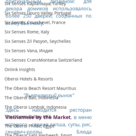
оригинальным дизайном: для 
Six Senses Kaplankaya, Turkey
декора домиков использовалось 
Six Senses Douro Valley, Portugal
более 250 дверей, собранных по 
Six Senses Courchevel, France
всему Вьетнаму.
Six Senses Rome, Italy
Six Senses Zil Pasyon, Seychelles
Six Senses Vana, Индия
Six Senses CransMontana Switzerland
Onlink Insights
Oberoi Hotels & Resorts
The Oberoi Beach Resort Mauritius
"Вьетнамский рынок"
The Oberoi Bali, Indonesia
The Oberoi Lombok, Indonesia
Здесь находится ресторан 
The Oberoi Dubai, UAE
Vietnamese by the Market
, в меню 
которого - свежая лапша, супы, рис, 
The Oberoi Philae, Egypt
сендвич-роллы. Блюда  
The Oberoi Sahl Hasheesh, Egypt