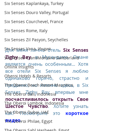
Six Senses Kaplankaya, Turkey
Six Senses Douro Valley, Portugal
Six Senses Courchevel, France
Six Senses Rome, Italy
Six Senses Zil Pasyon, Seychelles
Six Senses Vana, Индия
Для меня лично отель 
Six Senses 
Zighy Bay
 в Мусандаме, Омане 
Six Senses CransMontana Switzerland
является очень особенным... Хотя 
Onlink Insights
все отели Six Senses я люблю 
Oberoi Hotels & Resorts
одинаково горячо, страстно и 
преданно, но именно здесь, в Six 
The Oberoi Beach Resort Mauritius
Senses Zighy Bay, впервые мне 
The Oberoi Bali, Indonesia
посчастливилось открыть Свое 
The Oberoi Lombok, Indonesia
Шестое Чувство
. Хотите узнать 
The Oberoi Dubai, UAE
как? Посмотрите это 
короткое 
видео
. 
The Oberoi Philae, Egypt
The Oberoi Sahl Hasheesh, Egypt