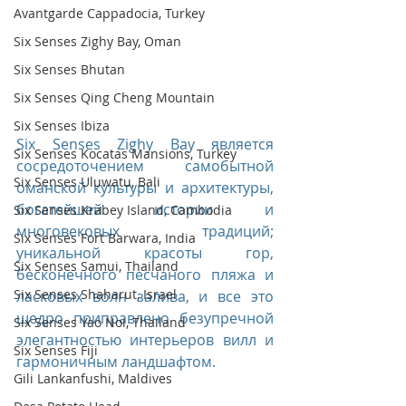
Avantgarde Cappadocia, Turkey
Six Senses Zighy Bay, Oman
Six Senses Bhutan
Six Senses Qing Cheng Mountain
Six Senses Ibiza
Six Senses Zighy Bay является 
Six Senses Kocatas Mansions, Turkey
сосредоточением самобытной 
Six Senses Uluwatu, Bali
оманской культуры и архитектуры, 
богатейшей истории и 
Six Senses Krabey Island, Cambodia
многовековых традиций; 
Six Senses Fort Barwara, India
уникальной красоты гор, 
Six Senses Samui, Thailand
бесконечного песчаного пляжа и 
Six Senses Shaharut, Israel
ласковых волн залива, и все это 
щедро приправлено безупречной 
Six Senses Yao Noi, Thailand
элегантностью интерьеров вилл и 
Six Senses Fiji
гармоничным ландшафтом. 
Gili Lankanfushi, Maldives