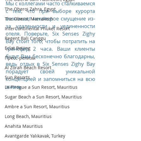
Мы с коллегами часто сталкиваемся 
The Oberoi Zahra, Egypt
с тем, что при выборе курорта 
возникает некоторое смущение из-
The Oberoi, Marrakech
за удаленности и уединенности 
InterContinental Phuket Resort
отеля. Поверьте, Six Senses Zighy 
Regent Bali Canggu
Bay стоит того, чтобы потратить на 
Eclat Beijing
трансфер 2 часа. Ваши клиенты 
будут Вам бесконечно благодарны, 
Пресс-релизы
ведь отдых в Six Senses Zighy Bay 
Al Zorah Beach Resort
порадует своей уникальной 
Sun Resorts
концепцией и запомниться на всю 
жизнь. 
La Pirogue a Sun Resort, Mauritius
Sugar Beach a Sun Resort, Mauritius
Ambre a Sun Resort, Mauritius
Long Beach, Mauritius
Anahita Mauritius
Avantgarde Yalıkavak, Turkey