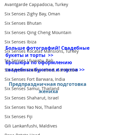
Avantgarde Cappadocia, Turkey
Six Senses Zighy Bay, Oman
Six Senses Bhutan
Six Senses Qing Cheng Mountain
Six Senses Ibiza
Больше фотографий! Свадебные 
Six Senses Kocatas Mansions, Turkey
букеты и торты  >>
Six Senses Uluwatu, Bali
Брошюра по оформлению 
свадебных букетов и тортов >>
Six Senses Krabey Island, Cambodia
Six Senses Fort Barwara, India
Предпраздничная подготовка 
Six Senses Samui, Thailand
жениха
Six Senses Shaharut, Israel
Six Senses Yao Noi, Thailand
Six Senses Fiji
Gili Lankanfushi, Maldives