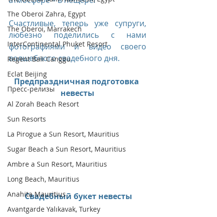
атмосфере – в пещере!
The Oberoi Zahra, Egypt
Счастливые, теперь уже супруги, 
The Oberoi, Marrakech
любезно поделились с нами 
InterContinental Phuket Resort
фотографиями и видео своего 
волшебного свадебного дня. 
Regent Bali Canggu
Eclat Beijing
Предпраздничная подготовка 
Пресс-релизы
невесты
Al Zorah Beach Resort
Sun Resorts
La Pirogue a Sun Resort, Mauritius
Sugar Beach a Sun Resort, Mauritius
Ambre a Sun Resort, Mauritius
Long Beach, Mauritius
Anahita Mauritius
Свадебный букет невесты
Avantgarde Yalıkavak, Turkey