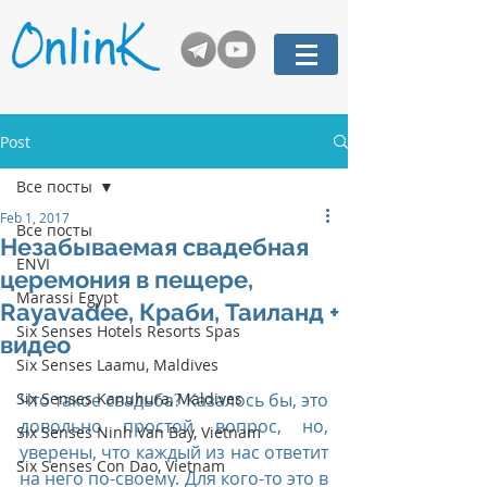
Post
Все посты
Feb 1, 2017
Все посты
Незабываемая свадебная
ENVI
церемония в пещере,
Marassi Egypt
Rayavadee, Краби, Таиланд +
Six Senses Hotels Resorts Spas
видео
Six Senses Laamu, Maldives
Six Senses Kanuhura, Maldives
Что такое свадьба? Казалось бы, это 
довольно простой вопрос, но, 
Six Senses Ninh Van Bay, Vietnam
уверены, что каждый из нас ответит 
Six Senses Con Dao, Vietnam
на него по-своему. Для кого-то это в 