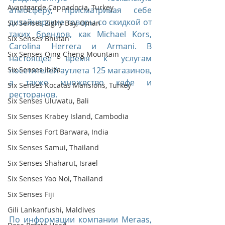
Avantgarde Cappadocia, Turkey
атмосферу, присматривая себе 
дизайнерские товары со скидкой от 
Six Senses Zighy Bay, Oman
таких брендов, как Michael Kors, 
Six Senses Bhutan
Carolina Herrera и Armani. В 
Six Senses Qing Cheng Mountain
настоящее время к услугам 
посетителей аутлета 125 магазинов, 
Six Senses Ibiza
а также множество кафе и 
Six Senses Kocatas Mansions, Turkey
ресторанов.
Six Senses Uluwatu, Bali
Six Senses Krabey Island, Cambodia
Six Senses Fort Barwara, India
Six Senses Samui, Thailand
Six Senses Shaharut, Israel
Six Senses Yao Noi, Thailand
Six Senses Fiji
Gili Lankanfushi, Maldives
По информации компании Meraas, 