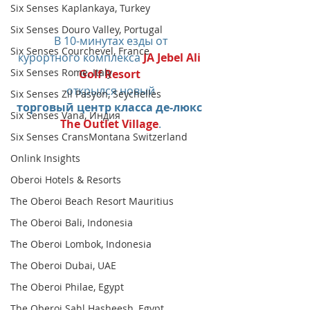
Six Senses Kaplankaya, Turkey
Six Senses Douro Valley, Portugal
В 10-минутах езды от
Six Senses Courchevel, France
курортного комплекса 
JA Jebel Ali 
Six Senses Rome, Italy
Golf Resort
открылся новый
Six Senses Zil Pasyon, Seychelles
торговый центр класса де-люкс 
Six Senses Vana, Индия
The Outlet Village
.
Six Senses CransMontana Switzerland
Onlink Insights
Oberoi Hotels & Resorts
The Oberoi Beach Resort Mauritius
The Oberoi Bali, Indonesia
The Oberoi Lombok, Indonesia
The Oberoi Dubai, UAE
The Oberoi Philae, Egypt
The Oberoi Sahl Hasheesh, Egypt