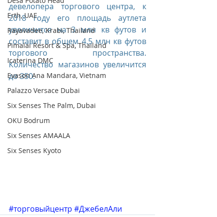
Desa Potato Head
девелопера торгового центра, к 
Erth, UAE
2018 году его площадь аутлета 
увеличится на 3 млн кв футов и 
Rayavadee, Krabi, Thailand
составит в общем 4.5 млн кв футов 
Pimalai Resort & Spa, Thailand
торгового пространства. 
Icaterina DMC
Количество магазинов увеличится 
Evason Ana Mandara, Vietnam
до 350.
Palazzo Versace Dubai
Six Senses The Palm, Dubai
OKU Bodrum
Six Senses AMAALA
Six Senses Kyoto
#торговыйцентр
#ДжебелАли