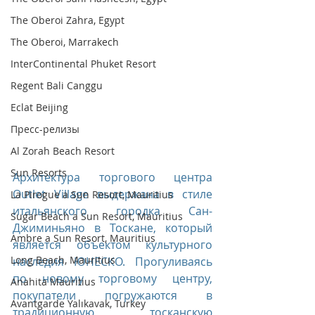
The Oberoi Zahra, Egypt
The Oberoi, Marrakech
InterContinental Phuket Resort
Regent Bali Canggu
Eclat Beijing
Пресс-релизы
Al Zorah Beach Resort
Sun Resorts
Архитектура торгового центра 
Outlet Village выдержана в стиле  
La Pirogue a Sun Resort, Mauritius
итальянского городка Сан-
Sugar Beach a Sun Resort, Mauritius
Джиминьяно в Тоскане, который 
Ambre a Sun Resort, Mauritius
является объектом культурного 
Long Beach, Mauritius
наследия ЮНЕСКО. Прогуливаясь 
по новому торговому центру, 
Anahita Mauritius
покупатели погружаются в 
Avantgarde Yalıkavak, Turkey
традиционную тосканскую 