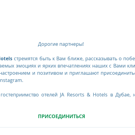
us
The Oberoi Bali, Indonesia
The Oberoi Lombok, Indon
Oberoi Philae, Egypt
The Oberoi Sahl Hasheesh, Egypt
Th
Дорогие партнеры! 
otels 
стремятся быть к Вам ближе, рассказывать о побе
rContinental Phuket Resort
Regent Bali Canggu
Eclat Bei
аемых эмоциях и ярких впечатлениях наших с Вами клие
настроением и позитивом и приглашают присоединитьс
Instagram. 
esorts
гостеприимство отелей JA Resorts & Hotels в Дубае, 
ПРИСОЕДИНИТЬСЯ