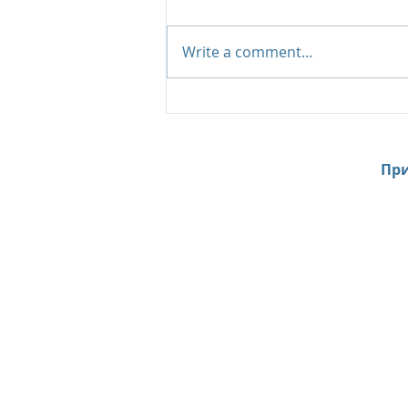
Write a comment...
Al Zorah Beach Resort:
Эксклюзивные
предложения сезона
2026–2027
При
Home
News
Contacts
About Us
Site Search l Поиск