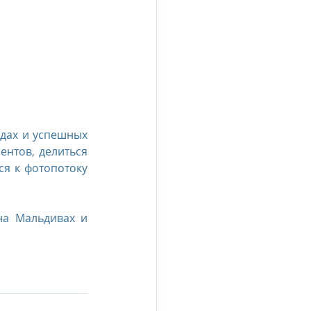
esia
e Oberoi Zahra, Egypt
дах и успешных 
jing
Пресс-релизы
нтов, делиться 
я к фотопотоку 
на Мальдивах и 