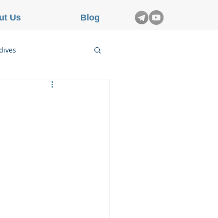
ut Us
Blog
dives
etnam
rance