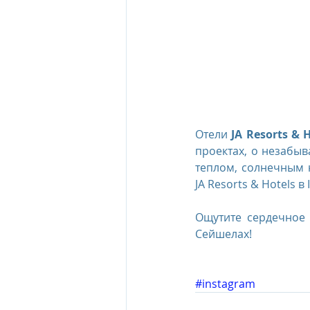
The Oberoi Beach Resort Mauriti
The Oberoi Dubai, UAE
The 
Отели 
JA Resorts & H
The Oberoi, Marrakech
Inte
проектах, о незабыв
теплом, солнечным 
JA Resorts & Hotels в 
Al Zorah Beach Resort
Sun R
Ощутите сердечное 
Сейшелах!
#instagram