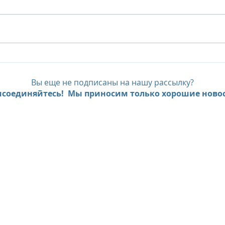
Island Summer Offer от Six
The 
Senses Kanuhura:
40%
продление лета на
Delu
Вы еще не подписаны на нашу рассылку?
Мальдивах до декабря
Pool
соединяйтесь! Мы приносим только хорошие новос