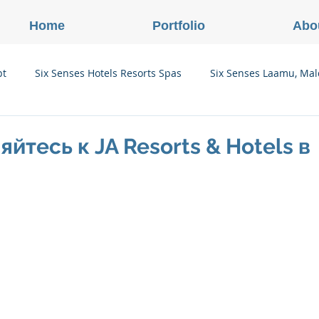
Home
Portfolio
Abo
pt
Six Senses Hotels Resorts Spas
Six Senses Laamu, Mal
Six Senses Ninh Van Bay, Vietnam
Six Senses Con Dao, Vi
йтесь к JA Resorts & Hotels в
Six Senses Douro Valley, Portugal
Six Senses Courchevel, F
enses Zil Pasyon, Seychelles
Six Senses Vana, Индия
rland
Onlink Insights
Oberoi Hotels & Resorts