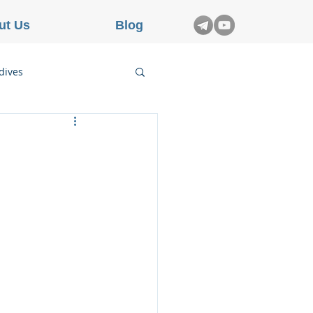
ut Us
Blog
dives
etnam
rance