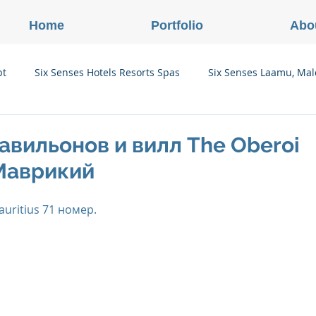
Home
Portfolio
Abo
pt
Six Senses Hotels Resorts Spas
Six Senses Laamu, Mal
Six Senses Ninh Van Bay, Vietnam
Six Senses Con Dao, Vi
авильонов и вилл The Oberoi
 Маврикий
Six Senses Douro Valley, Portugal
Six Senses Courchevel, F
uritius 71 номер. 
enses Zil Pasyon, Seychelles
Six Senses Vana, Индия
rland
Onlink Insights
Oberoi Hotels & Resorts