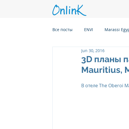
Все посты
ENVI
Marassi Egy
Jun 30, 2016
Six Senses Kanuhura, Maldives
3D планы п
Mauritius,
Six Senses Kaplankaya, Turkey
В отеле The Oberoi Ma
Six Senses Rome, Italy
Six S
Six Senses CransMontana Switze