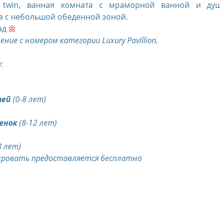
 twin, ванная комната с мраморной ванной и душ
а с небольшой обеденной зоной. 
ад 
🌼 
ние с номером категории Luxury Pavillion. 
:
тей
 (0-8 лет) 
бенок
 (8-12 лет)
8 лет)
 кровать предоставляется бесплатно