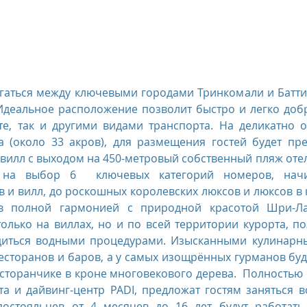
гаться между ключевыми городами Тринкомали и Баттика
Идеальное расположение позволит быстро и легко добра
те, так и другими видами транспорта. На деликатно 
а (около 33 акров), для размещения гостей будет пре
вилл с выходом на 450-метровый собственный пляж отел
 на выбор 6  ключевых категорий номеров, начи
 и вилл, до роскошных королевских люксов и люксов в к
в полной гармонией с природной красотой Шри-Лан
лько на виллах, но и по всей территории курорта, поз
диться водными процедурами. Изысканными кулинарн
ресторанов и баров, а у самых изощрённых гурманов буд
сторанчике в кроне многовекового дерева.  Полностью
та и дайвинг-центр PADI, предложат гостям заняться 
остояльцев от 4 месяцев до 16 лет будут работать д