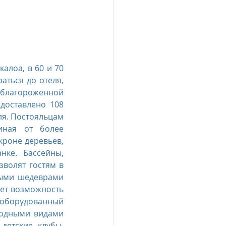
лоа, в 60 и 70 
ться до отеля, 
облагороженной 
доставлено 108 
я. Постояльцам 
ная от более 
роне деревьев, 
ке. Бассейны, 
волят гостям в 
ыми шедеврами 
ет возможность 
 оборудованный 
водными видами 
етские клубы. 