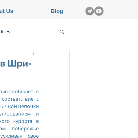
ut Us
Blog
dives
etnam
 в Шри-
rance
тью сообщает, о 
соответствие с 
ничной цепочки 
ьтированием и 
ого курорта в 
ом побережье 
силивая свое 