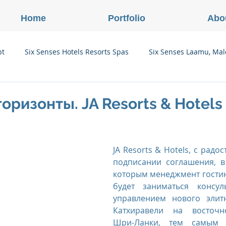
Home
Portfolio
Abo
pt
Six Senses Hotels Resorts Spas
Six Senses Laamu, Mal
Six Senses Ninh Van Bay, Vietnam
Six Senses Con Dao, Vi
оризонты. JA Resorts & Hotels
Six Senses Douro Valley, Portugal
Six Senses Courchevel, F
JA Resorts & Hotels, с радос
подписании соглашения, в 
enses Zil Pasyon, Seychelles
Six Senses Vana, Индия
которым менеджмент гости
будет заниматься консул
управлением нового элитн
Катхиравели на восточн
rland
Onlink Insights
Oberoi Hotels & Resorts
Шри-Ланки, тем самым у