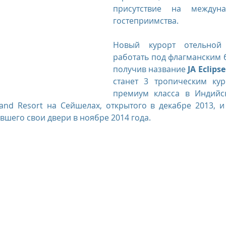
присутствие на междуна
гостеприимства. 
us
The Oberoi Bali, Indonesia
The Oberoi Lombok, Indon
Новый курорт отельной 
работать под флагманским б
Oberoi Philae, Egypt
The Oberoi Sahl Hasheesh, Egypt
Th
получив название 
JA Eclips
станет 3 тропическим кур
премиум класса в Индийск
land Resort на Сейшелах, открытого в декабре 2013, и 
rContinental Phuket Resort
Regent Bali Canggu
Eclat Bei
вшего свои двери в ноябре 2014 года.
esorts