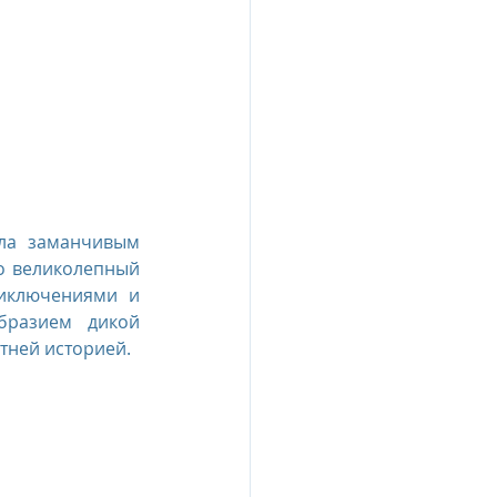
ла заманчивым 
о великолепный 
иключениями и 
разием дикой 
тней историей.