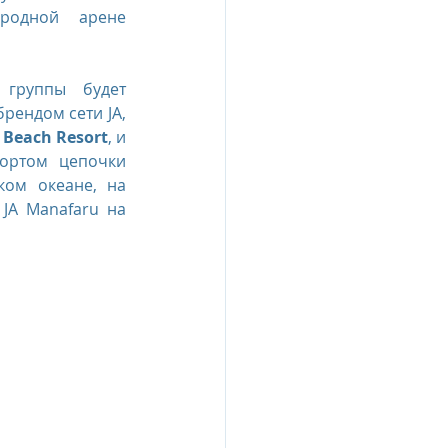
родной арене 
esia
группы будет 
рендом сети JA, 
e Oberoi Zahra, Egypt
e Beach Resort
, и 
ортом цепочки 
ом океане, на 
JA Manafaru на 
jing
Пресс-релизы