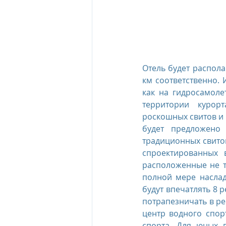
Отель будет распола
км соответственно. 
как на гидросамоле
территории  курорт
роскошных свитов и 
будет предложено
традиционных свитов
спроектированных 
расположенные не то
полной мере насла
будут впечатлять 8 
потрапезничать в ре
центр водного спор
спорта. Для юных п