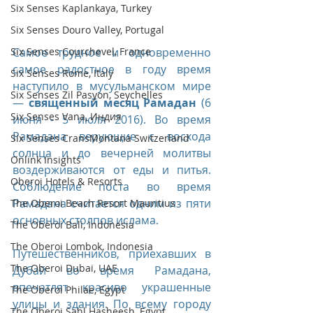
Six Senses Kaplankaya, Turkey
Six Senses Douro Valley, Portugal
Six Senses Courchevel, France
Самое трудное и одновременно 
самое радостное в году время 
Six Senses Rome, Italy
наступило в мусульманском мире 
Six Senses Zil Pasyon, Seychelles
— 
священный месяц Рамадан
 (6 
Six Senses Vana, Индия
июня - 5 июля 2016). Во время 
Рамадана верующие с восхода 
Six Senses CransMontana Switzerland
солнца и до вечерней молитвы 
Onlink Insights
воздерживаются от еды и питья. 
Oberoi Hotels & Resorts
Соблюдение поста во время 
Рамадана считается одним из пяти 
The Oberoi Beach Resort Mauritius
основных столпов ислама.
The Oberoi Bali, Indonesia
The Oberoi Lombok, Indonesia
Путешественников, приехавших в 
The Oberoi Dubai, UAE
Дубай во время Рамадана, 
впечатлят красиво украшенные 
The Oberoi Philae, Egypt
улицы и здания. По всему городу 
The Oberoi Sahl Hasheesh, Egypt