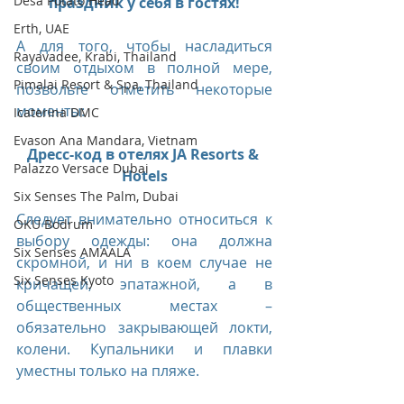
Desa Potato Head
праздник у себя в гостях!
Erth, UAE
А для того, чтобы насладиться 
Rayavadee, Krabi, Thailand
своим отдыхом в полной мере, 
Pimalai Resort & Spa, Thailand
позвольте отметить некоторые 
моменты:
Icaterina DMC
Evason Ana Mandara, Vietnam
Дресс-код в отелях JA Resorts & 
Palazzo Versace Dubai
Hotels
Six Senses The Palm, Dubai
Следует внимательно относиться к 
OKU Bodrum
выбору одежды: она должна 
Six Senses AMAALA
скромной, и ни в коем случае не 
Six Senses Kyoto
кричащей, эпатажной, а в 
общественных местах – 
обязательно закрывающей локти, 
колени. Купальники и плавки 
уместны только на пляже. 