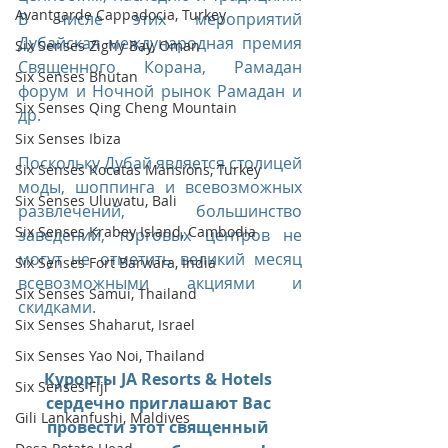
Avantgarde Cappadocia, Turkey
В числе этих мероприятий 
Дубайская международная премия 
Six Senses Zighy Bay, Oman
Священного Корана, Рамадан 
Six Senses Bhutan
форум и Ночной рынок Рамадан и 
Six Senses Qing Cheng Mountain
др.
Six Senses Ibiza
Поскольку Дубай является столицей 
Six Senses Kocatas Mansions, Turkey
моды, шоппинга и всевозможных 
Six Senses Uluwatu, Bali
развлечений, большинство 
Six Senses Krabey Island, Cambodia
заведений, торговых центров не 
могут не отметить великий месяц 
Six Senses Fort Barwara, India
всевозможными акциями и 
Six Senses Samui, Thailand
скидками. 
Six Senses Shaharut, Israel
Six Senses Yao Noi, Thailand
Курорты JA Resorts & Hotels 
Six Senses Fiji
сердечно приглашают Вас 
Gili Lankanfushi, Maldives
провести этот священный 