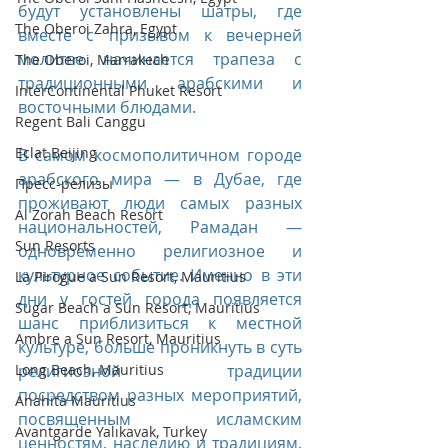
будут установлены шатры, где 
The Oberoi Zahra, Egypt
вместе с призывом к вечерней 
молитве начинается трапеза с 
The Oberoi, Marrakech
традиционными арабскими и 
InterContinental Phuket Resort
восточными блюдами.
Regent Bali Canggu
Eclat Beijing
В самом космополитичном городе 
арабского мира — в Дубае, где 
Пресс-релизы
проживают люди самых разных 
Al Zorah Beach Resort
национальностей, Рамадан — 
Sun Resorts
одновременно религиозное и 
культурное событие. Именно в эти 
La Pirogue a Sun Resort, Mauritius
дни у гостей города появляется 
Sugar Beach a Sun Resort, Mauritius
шанс приблизиться к местной 
Ambre a Sun Resort, Mauritius
культуре, больше проникнуть в суть 
Long Beach, Mauritius
религиозной традиции 
посредством разных мероприятий, 
Anahita Mauritius
посвященным исламским 
Avantgarde Yalıkavak, Turkey
ценностям, наследию и традициям. 