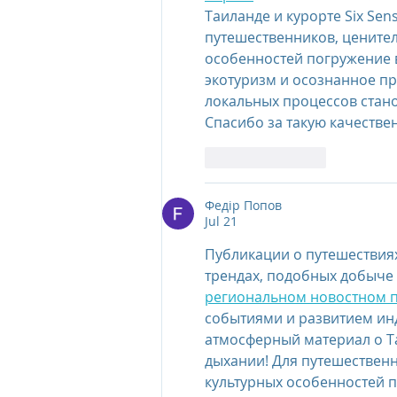
Таиланде и курорте Six Sen
путешественников, ценител
особенностей погружение в
экотуризм и осознанное п
локальных процессов стан
Спасибо за такую качестве
Like
Reply
Федір Попов
Jul 21
Публикации о путешествиях
трендах, подобных добыче 
региональном новостном 
событиями и развитием инд
атмосферный материал о Таи
дыхании! Для путешественн
культурных особенностей п