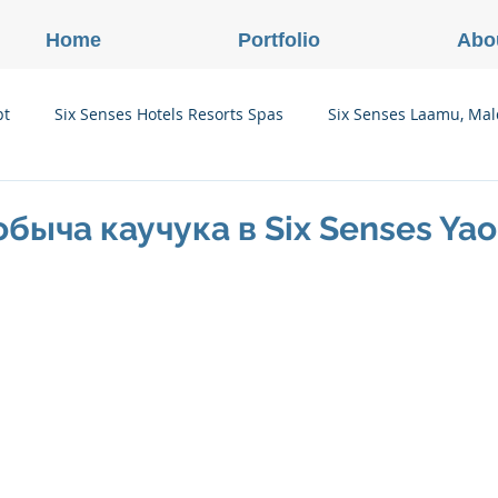
Home
Portfolio
Abo
pt
Six Senses Hotels Resorts Spas
Six Senses Laamu, Mal
Six Senses Ninh Van Bay, Vietnam
Six Senses Con Dao, Vi
обыча каучука в Six Senses Yao
Six Senses Douro Valley, Portugal
Six Senses Courchevel, F
enses Zil Pasyon, Seychelles
Six Senses Vana, Индия
rland
Onlink Insights
Oberoi Hotels & Resorts