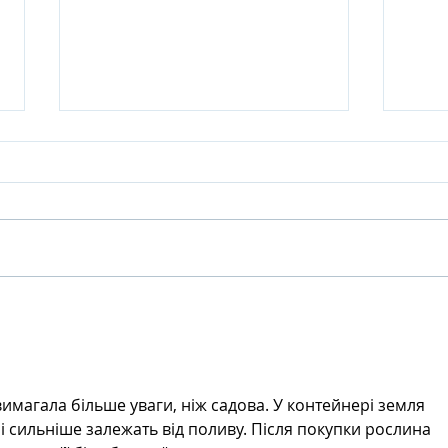
Island Summer Offer от Six
The 
Senses Kanuhura:
40%
продление лета на
Delu
Мальдивах до декабря
Pool
имагала більше уваги, ніж садова. У контейнері земля 
 сильніше залежать від поливу. Після покупки рослина 