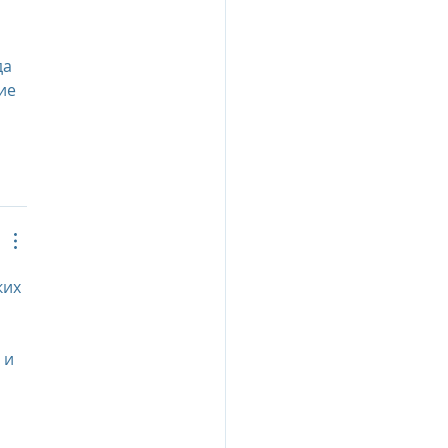
а 
ие 
их 
 и 