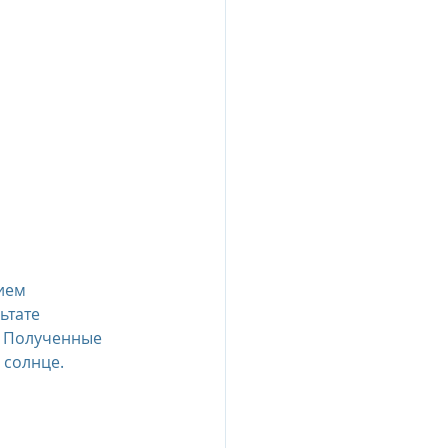
ием 
ьтате 
. Полученные 
 солнце.