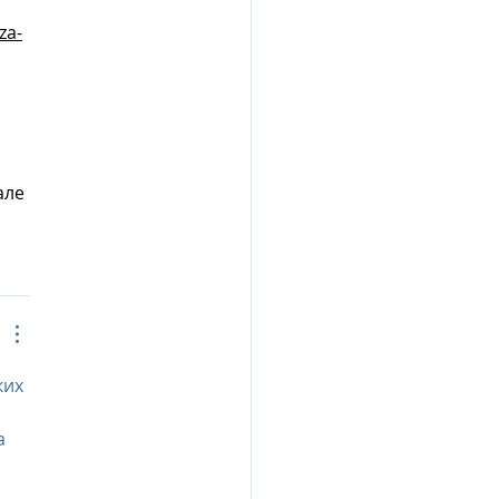
za-
 
але 
их 
а 
 