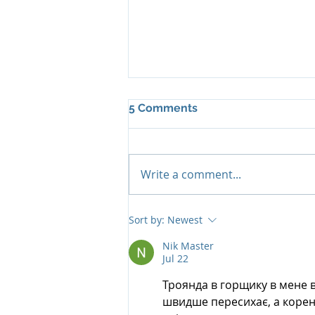
5 Comments
Write a comment...
Al Zorah Beach Resort:
Sort by:
Newest
Эксклюзивные
предложения сезона
Nik Master
Jul 22
2026–2027
Троянда в горщику в мене в
швидше пересихає, а корені