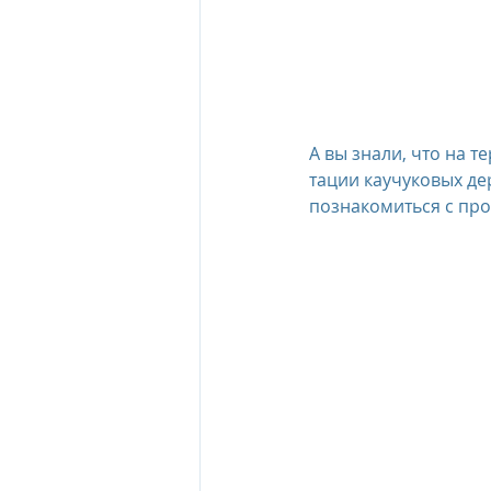
The Oberoi Beach Resort Mauriti
The Oberoi Dubai, UAE
The 
А вы знали, что на т
тации каучуковых дер
познакомиться с про
The Oberoi, Marrakech
Inte
Al Zorah Beach Resort
Sun R