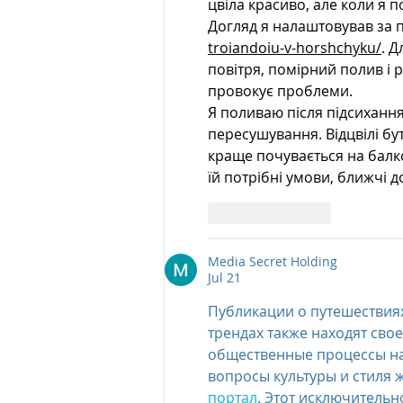
цвіла красиво, але коли я п
Догляд я налаштовував за 
troiandoiu-v-horshchyku/
. 
повітря, помірний полив і 
провокує проблеми.
Я поливаю після підсихання
пересушування. Відцвілі бу
краще почувається на балко
їй потрібні умови, ближчі до
Like
Reply
Media Secret Holding
Jul 21
Публикации о путешествиях
трендах также находят сво
общественные процессы на
вопросы культуры и стиля 
портал
. Этот исключитель