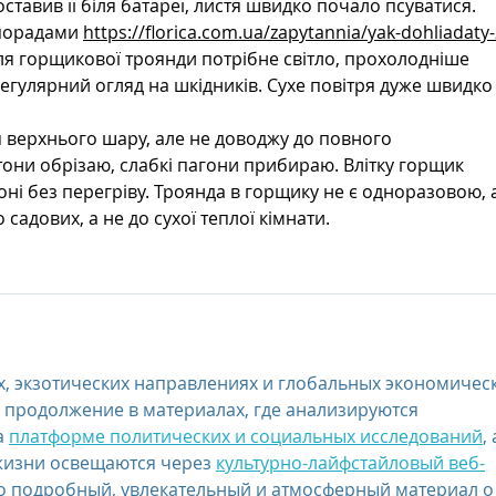
оставив її біля батареї, листя швидко почало псуватися.
порадами 
https://florica.com.ua/zapytannia/yak-dohliadaty-
Для горщикової троянди потрібне світло, прохолодніше 
регулярний огляд на шкідників. Сухе повітря дуже швидко
 верхнього шару, але не доводжу до повного 
тони обрізаю, слабкі пагони прибираю. Влітку горщик 
ні без перегріву. Троянда в горщику не є одноразовою, 
 садових, а не до сухої теплої кімнати.
, экзотических направлениях и глобальных экономическ
е продолжение в материалах, где анализируются 
 
платформе политических и социальных исследований
, 
жизни освещаются через 
культурно-лайфстайловый веб-
но подробный, увлекательный и атмосферный материал о