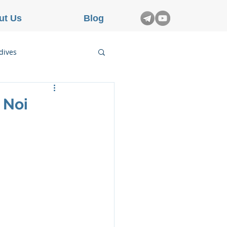
ut Us
Blog
dives
etnam
 Noi
rance