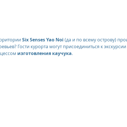
us
The Oberoi Bali, Indonesia
The Oberoi Lombok, Indon
Oberoi Philae, Egypt
The Oberoi Sahl Hasheesh, Egypt
Th
ерритории 
Six Senses Yao Noi
 (да и по всему острову) пр
евьев? Гости курорта могут присоединиться к экскурсии 
цессом 
изготовления каучука
.
rContinental Phuket Resort
Regent Bali Canggu
Eclat Bei
esorts