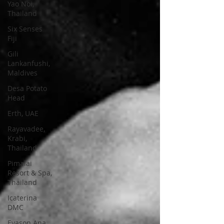
Yao Noi,
Thailand
Six Senses
Fiji
Gili
Lankanfushi,
Maldives
Desa Potato
Head
Erth, UAE
Rayavadee,
Krabi,
Thailand
Pimalai
Resort & Spa,
Thailand
Icaterina
DMC
Evason Ana