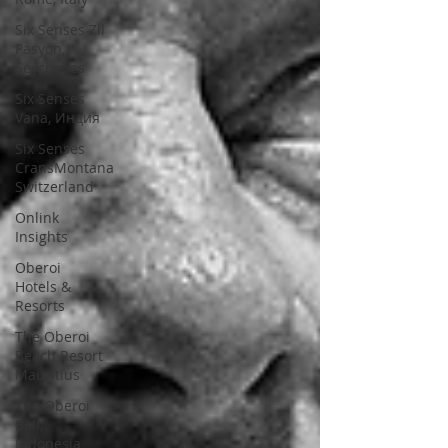
Six Senses Zil
Pasyon,
Seychelles
Six Senses
Vana, Индия
Six Senses
CransMontana
Switzerland
Onlink
Insights
Oberoi
Hotels &
Resorts
The Oberoi
Beach Resort
Mauritius
The Oberoi
Bali,
Indonesia