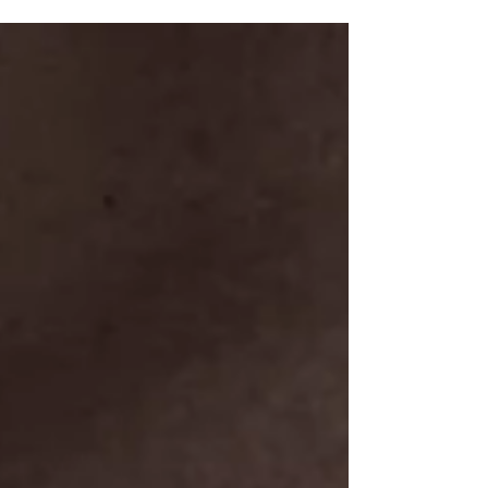
расположился главный
гастрономический магнит побережья —
ресторан TEYO Bodrum. Вслед за
успехом ресторана TEYO в OKU Ibiza,
локация в Бодруме переосмысливает
концепцию высокого фьюжна под
открытым небом. Здесь прохладный
морской бриз смешивается с
ароматами японского гриля робата, а
панорамный вид на бирюзовую гладь
превращает любой ужин в настоящее
эстетическое событие.