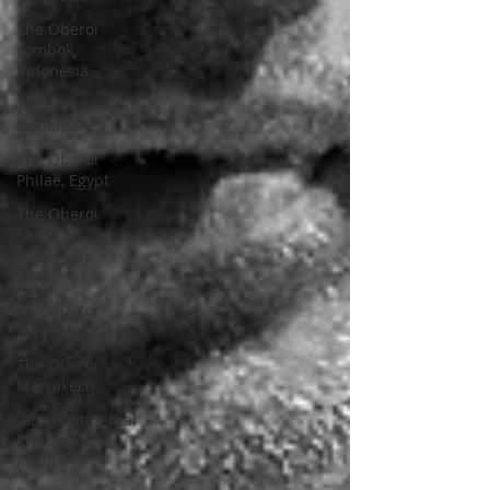
The Oberoi
Lombok,
Indonesia
The Oberoi
Dubai, UAE
The Oberoi
Philae, Egypt
The Oberoi
Sahl
Hasheesh,
Egypt
The Oberoi
Zahra, Egypt
The Oberoi,
Marrakech
InterContinental
Phuket
Resort