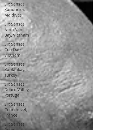
Six Senses
Kanuhura,
Maldives
Six Senses
Ninh Van
Bay, Vietnam
Six Senses
Con Dao,
Vietnam
Six Senses
Kaplankaya,
Turkey
Six Senses
Douro Valley,
Portugal
Six Senses
Courchevel,
France
Six Senses
Rome, Italy