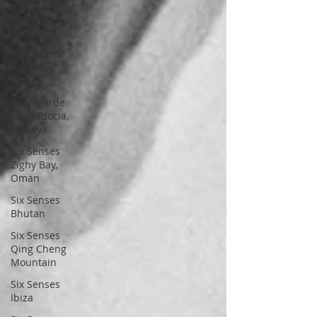
Anahita
Mauritius
Avantgarde
Yalıkavak,
Turkey
Avantgarde
Cappadocia,
Turkey
Six Senses
Zighy Bay,
Oman
Six Senses
Bhutan
Six Senses
Qing Cheng
Mountain
Six Senses
Ibiza