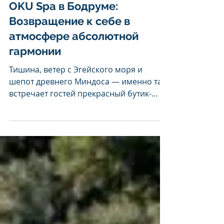
OKU Spa в Бодруме:
Возвращение к себе в
атмосфере абсолютной
гармонии
Тишина, ветер с Эгейского моря и
шепот древнего Миндоса — именно так
встречает гостей прекрасный бутик-
курорт OKU Bodrum. Это место создано
не просто для отдыха, а для полного
перезапуска. Концепция Adults Only
здесь проявляется в особой, зрелой
атмосфере умиротворения, где ценятся
покой, эстетика и глубокая внутренняя