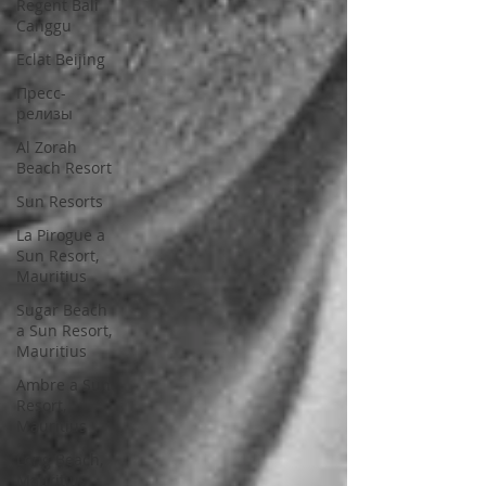
Regent Bali
Canggu
Eclat Beijing
Пресс-
релизы
Al Zorah
Beach Resort
Sun Resorts
La Pirogue a
Sun Resort,
Mauritius
Sugar Beach
a Sun Resort,
Mauritius
Ambre a Sun
Resort,
Mauritius
Long Beach,
Mauritius