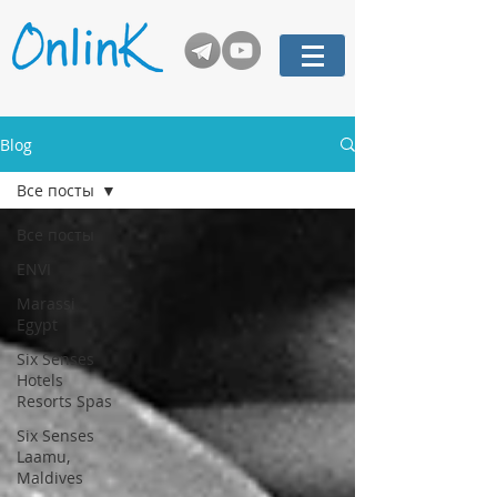
Blog
Все посты
Все посты
ENVI
Marassi
Egypt
Six Senses
Hotels
Resorts Spas
Six Senses
Laamu,
Maldives