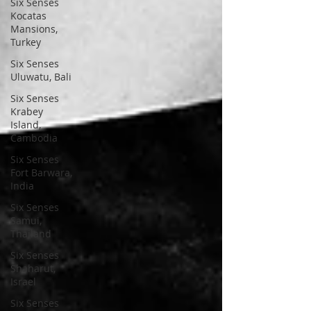
Six Senses
Kocatas
Mansions,
Turkey
Six Senses
Uluwatu, Bali
Six Senses
Krabey
Island,
Cambodia
Six Senses
Fort Barwara,
India
Six Senses
Samui,
Thailand
Six Senses
Shaharut,
Israel
Six Senses