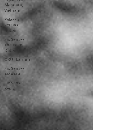
Mandara,
Vietnam
Palazzo
Versace
Dubai
Six Senses
The Palm,
Dubai
OKU Bodrum
Six Senses
AMAALA
Six Senses
Kyoto